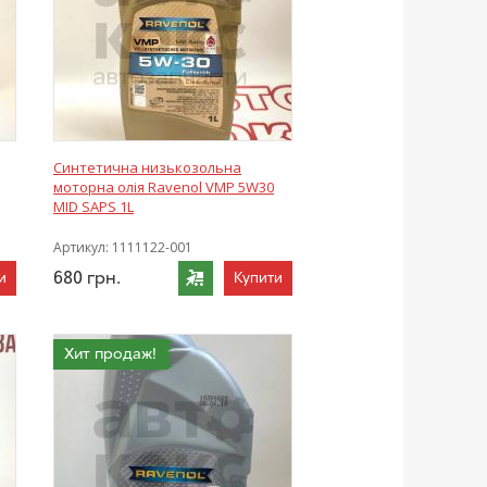
Синтетична низькозольна
моторна олія Ravenol VMP 5W30
MID SAPS 1L
Артикул:
1111122-001
680
грн.
и
Купити
Хит продаж!