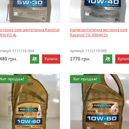
оторна олія синтетична Ravenol
Напівсинтетична моторна олія
W30 FO 4L
Ravenol TSI 10W40 5л
ртикул:
1111115-004
Артикул:
1112110-005
480
грн.
1770
грн.
Купити
Купит
Хит продаж!
Хит продаж!