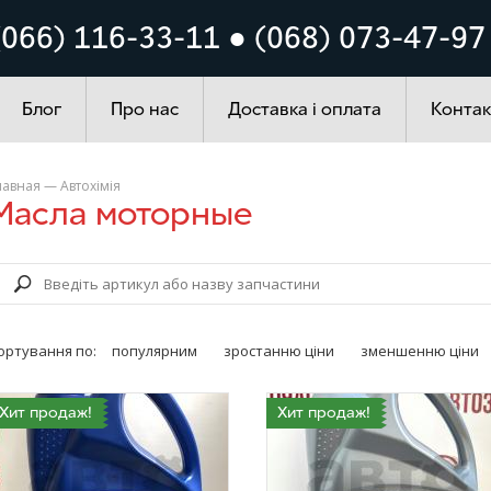
Кузов
Система запалюванн
(066) 116-33-11 ● (068) 073-47-97
ування
Автохімія
Блог
Про нас
Доставка і оплата
Контак
лавная
—
Автохімія
Масла моторные
ортування по:
популярним
зростанню ціни
зменшенню ціни
Хит продаж!
Хит продаж!