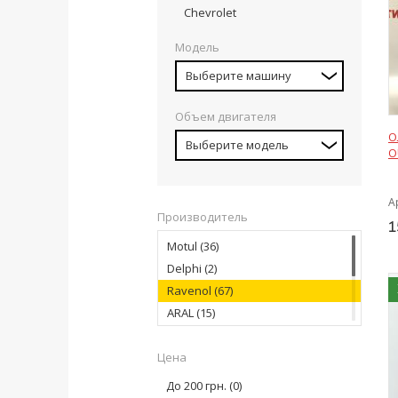
Chevrolet
Модель
Выберите машину
Объем двигателя
О
Выберите модель
O
А
Производитель
1
Motul
(36)
Delphi
(2)
Ravenol
(67)
ARAL
(15)
FUCHS
(36)
Цена
KROON OIL
(27)
LIQUI MOLY
(22)
До 200 грн.
(0)