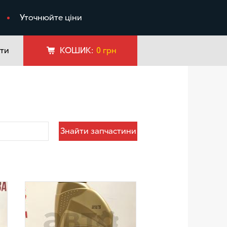
я
Уточнюйте ціни
ти
КОШИК:
0
грн
Знайти запчастини