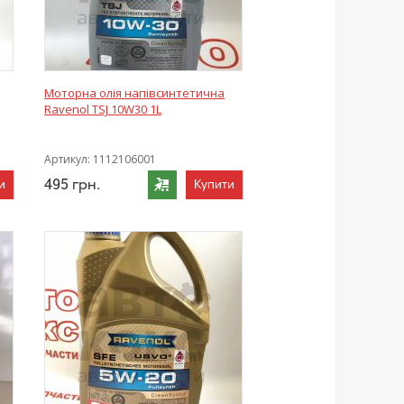
Моторна олія напівсинтетична
Ravenol TSJ 10W30 1L
Артикул:
1112106001
495
грн.
и
Купити