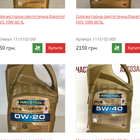
лія моторна синтетична Ravenol
Олія моторна синтетична Raven
VS 10W-60 1L
HVS 10W-60 5L
ртикул:
1115102-001
Артикул:
1115102-005
50
грн.
2150
грн.
Купити
Купит