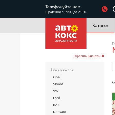
Фільтри
Телефонуйте нам:
Щоденно з 09:00 до 21:00.
Електроустатк
Каталог
Г
Сбросить фильтры
Ваша машина
Opel
С
Skoda
VW
Ford
ВАЗ
Daewoo