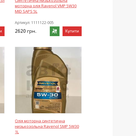
 5л
Синтетична низькозольна
моторна олія Ravenol VMP 5W30
MID SAPS 5L
Артикул:
1111122-005
2620
грн.
и
Купити
Олія моторна синтетична
низькозольна Ravenol SMP 5W30
1L