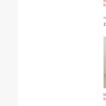
М
R
А
2
М
R