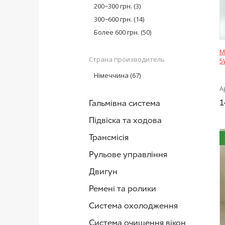
Castrol
(26)
200−300 грн.
(3)
300−600 грн.
(14)
Более 600 грн.
(50)
М
Страна производитель
5
Німеччина
(67)
А
1
Гальмівна система
Підвіска та ходова
Трансмісія
Рульове управління
Двигун
Ремені та ролики
Система охолодження
Система очищення вікон