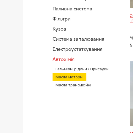
Паливна система
О
Фільтри
H
Кузов
А
Система запалювання
5
Електроустаткування
Автохімія
Гальмівні рідини / Присадки
Масла моторні
Масла трансмісійні