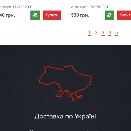
ртикул:
1172112-001
Артикул:
1152150-001
40
грн.
530
грн.
Купити
Купит
1
2
3
4
5
Доставка по Україні