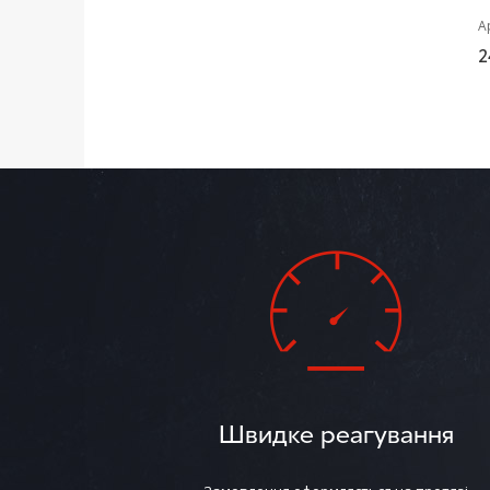
А
2
Швидке реагування