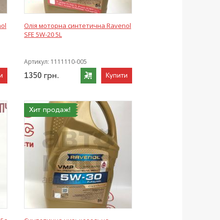
ol
Олія моторна синтетична Ravenol
SFE 5W-20 5L
Артикул:
1111110-005
1350
грн.
и
Купити
Хит продаж!