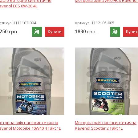
асло моторне синтетичне
Моторна олія 5W40 HCS Ravenol
avenol ECS 0W-20 4L
ртикул:
1111102-004
Артикул:
1112105-005
250
грн.
1830
грн.
Купити
Купит
оторна олія напівсинтетична
Моторна олія напівсинтетична
avenol Motobike 10W40 4 Takt 1L
Ravenol Scooter 2 Takt 1L