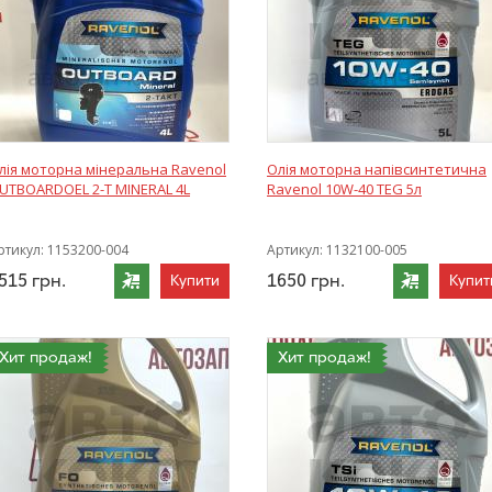
лія моторна мінеральна Ravenol
Олія моторна напівсинтетична
UTBOARDOEL 2-T MINERAL 4L
Ravenol 10W-40 TEG 5л
ртикул:
1153200-004
Артикул:
1132100-005
515
грн.
1650
грн.
Купити
Купит
Хит продаж!
Хит продаж!