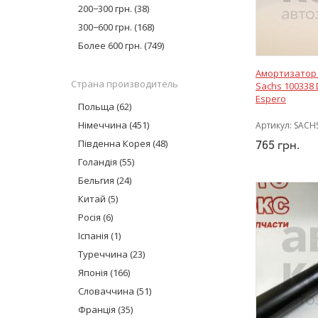
Onnuri
(2)
200−300 грн.
(38)
TRW
(11)
300−600 грн.
(168)
Corteco
(1)
Более 600 грн.
(749)
Complex
(7)
Амортизатор 
Lemforder
(59)
Страна производитель
Sachs 100338
KYB Industry
(153)
Espero
Польща
(62)
Monroe
(22)
Німеччина
(451)
Артикул:
SACHS
Boge
(1)
Південна Корея
(48)
765
грн.
Swag
(42)
Голандія
(55)
GSP
(9)
Бельгия
CTR
(17)
(24)
Hort
(17)
Китай
(5)
GM
(3)
Росія
(6)
Moog
(23)
Іспанія
(1)
AT
(8)
Туреччина
(23)
Delphi
(1)
Японія
(166)
MEYLE
(48)
Словаччина
(51)
Sachs
(7)
Франція
(35)