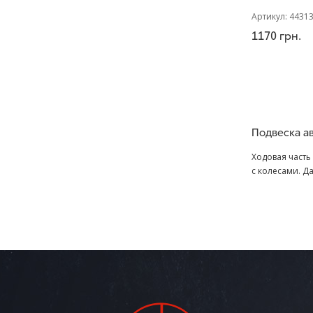
Артикул:
4431
1170
грн.
Подвеска ав
Ходовая часть
с колесами. Д
шарнирами и в
подвески напр
все неровност
Сегодня на п
достаточно пр
рычагах, кото
Предпочтения 
средства и пр
наверняка выб