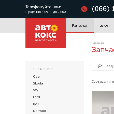
Фільтри
Телефонуйте нам:
(066) 
Щоденно з 09:00 до 21:00.
Електроустаткування
Каталог
Блог
Главная
Запч
Ваша машина
Opel
Сортування п
Skoda
VW
Ford
ВАЗ
Daewoo