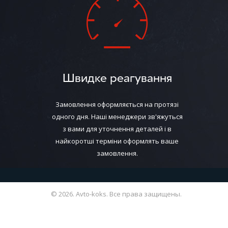
машиной, а с 
наоборот — сд
незамеченным
Ходовая и 
Будучи уника
адаптированы 
Швидке реагування
плыть по доро
колесом в оче
Замовлення оформляється на протязі
Ходовая и под
одного дня. Наші менеджери зв'яжуться
нашей действи
некоторые сер
з вами для уточнення деталей і в
технических н
найкоротші терміни оформлять ваше
достаточно сп
замовлення.
Купить ходо
А вот с чем н
удар внешней 
© 2026. Avto-koks. Все права защищены.
и подвеска Da
позволить вод
Некоторые про