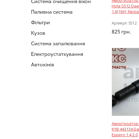
Амортизатор 
Система очищення вікон
Mando
(1)
Hola S512 Dae
Трек
(4)
Паливна система
1.6(16V), Nexia
Фільтри
Артикул:
S512
825
грн.
Кузов
Система запалювання
Електроустаткування
Автохімія
Амортизатор 
KYB 443134 D
Espero 1.4-2.0