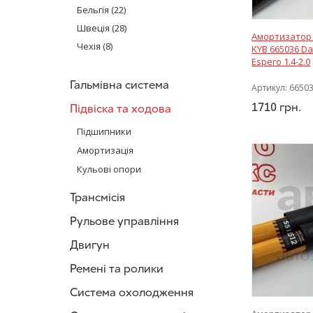
Bilstein
(22)
Бельгія
(22)
RTS
(1)
Швеція
(28)
Амортизатор 
Glober
(5)
Чехія
(8)
KYB 665036 Da
SS20
(2)
Espero 1.4-2.0
Magnum Technology
(12)
Гальмівна система
Артикул:
6650
LESJÖFORS
(10)
1710
грн.
Підвіска та ходова
KOREA
(5)
SATO tech
(21)
Підшипники
KOREASTAR
(3)
Амортизація
SKF
(18)
Кульові опори
CX
(4)
Трансмісія
K-FLEX
(13)
Sidem
(24)
Рульове управління
Febest
(2)
Двигун
Optimal
(13)
NTN-SNR
(34)
Ремені та ролики
FEBI BILSTEIN
(6)
Система охолодження
GSP Auto
(1)