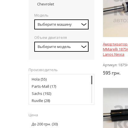
Chevrolet
Модель
Выберите машину
Объем двигателя
Амортизатор 
Выберите модель
MMarelli 187
Lanos Nexia
Артикул:
1875
Производитель
595
грн.
Hola
(55)
Parts-Mall
(17)
Sachs
(192)
Ruville
(28)
Finwhale
(2)
Цена
Magneti Marelli
(8)
Fag
(51)
До 200 грн.
(30)