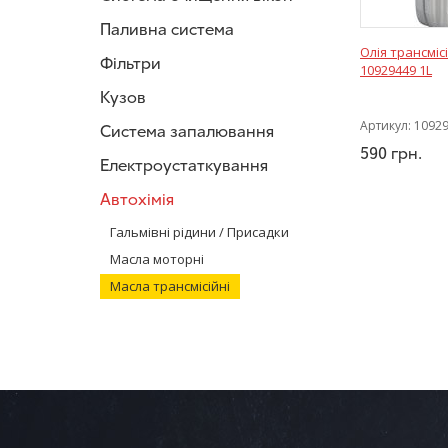
Паливна система
Олія трансміс
Фільтри
10929449 1L
Кузов
Артикул:
1092
Система запалювання
590
грн.
Електроустаткування
Автохімія
Гальмівні рідини / Присадки
Масла моторні
Масла трансмісійні