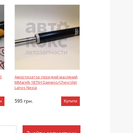
3
Амортизатор передній масляний
MMarelli 1875H Daewoo/Chevrolet
Lanos Nexia
595
грн.
и
Купити