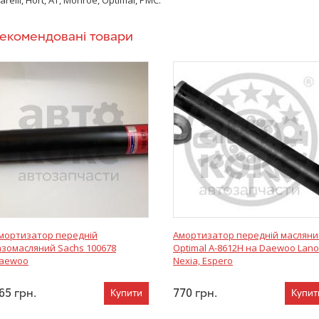
arelli, Hort, AT, Monroe, Optimal, PMC.
екомендовані товари
мортизатор передній
Амортизатор передній масляни
азомасляний Sachs 100678
Optimal A-8612H на Daewoo Lano
aewoo
Nexia, Espero
65
грн.
770
грн.
Купити
Купит