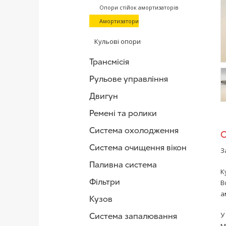
Опори стійок амортизаторів
Амортизатори
Кульові опори
Трансмісія
Рульове управління
Двигун
/
Ремені та ролики
Система охолодження
Система очищення вікон
З
Паливна система
К
Фільтри
В
а
Кузов
У
Система запалювання