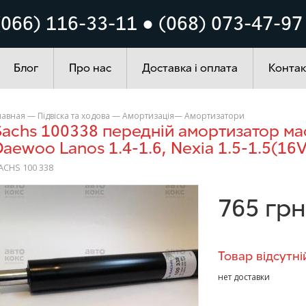
Кузов
Система запалюванн
(066) 116-33-11 ● (068) 073-47-97
ування
Автохімія
Блог
Про нас
Доставка і оплата
Контак
лавная
—
Підвіска та ходова
—
Амортизація
—
Амортизатори
ий (вставка)
Daewoo Lanos 1.4-1.6, Nexia 1.5-1.5(16V
ACHS 100 338
>
765
грн
Товар відсутні
нет доставки