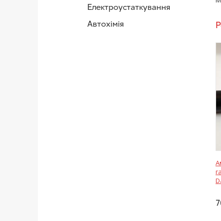
M
Електроустаткування
Автохімія
Р
А
г
D
7