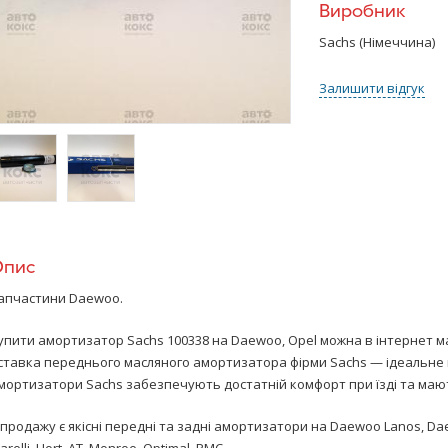
Виробник
Sachs (Німеччина)
Залишити відгук
>
/>
Опис
апчастини Daewoo.
упити амортизатор Sachs 100338 на Daewoo, Opel можна в інтернет м
ставка переднього масляного амортизатора фірми Sachs — ідеальне п
мортизатори Sachs забезпечують достатній комфорт при їзді та мают
 продажу є якісні передні та задні амортизатори на Daewoo Lanos, Dae