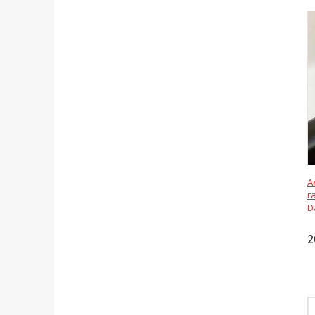
А
г
D
2