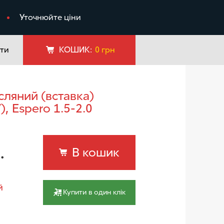
я
Уточнюйте ціни
ти
КОШИК:
0
грн
), Espero 1.5-2.0
.
В кошик
й
Купити в один клік