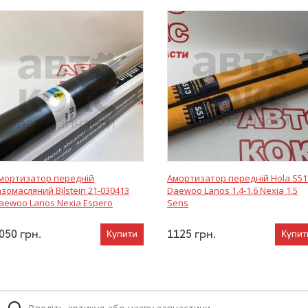
мортизатор передній
Амортизатор передній Hola S51
азомасляний Bilstein 21-030413
Daewoo Lanos 1.4-1.6 Nexia 1.5
aewoo Lanos Nexia Espero
Sens
050
грн.
1125
грн.
Купити
Купит