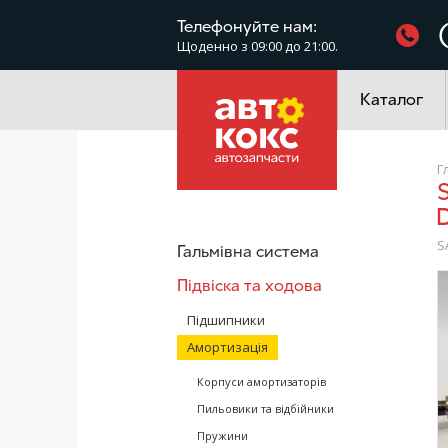
Фільтри
Телефонуйте нам:
Щоденно з 09:00 до 21:00.
Електроустатк
Каталог
Г
Sachs 100338 передній амортизатор маслян
S
Гальмівна система
Підвіска та ходова
/
Підшипники
Амортизація
Корпуси амортизаторів
Пильовики та відбійники
Пружини