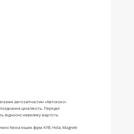
агазині автозапчастин «Автококс».
оєднання ціна/якість. Передні
ь відносно невелику вартість.
woo Nexia інших фірм: KYB, Hola, Magneti