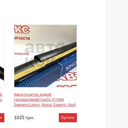
й
Амортизатор задній
s,
газомасляний Sachs 317444
Daewoo Lanos, Nexia, Espero, Opel
1025
грн.
и
Купити