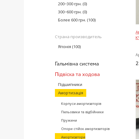
Monroe
(11)
200−300 грн.
(0)
Hort
(17)
300−600 грн.
(0)
AT
(1)
Более 600 грн.
(100)
MEYLE
(17)
А
Sachs
(5)
Страна производитель
K
Bilstein
(22)
Японія
(100)
Glober
(2)
А
Magnum Technology
(5)
2
Гальмівна система
SATO tech
(21)
KOREASTAR
(1)
Підвіска та ходова
Optimal
(5)
Підшипники
Амортизація
Корпуси амортизаторів
Пильовики та відбійники
Пружини
Опори стійок амортизаторів
Амортизатори