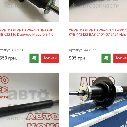
мортизатор передній правий
Амортизатор передній масляни
YB 632116 Daewoo Matiz 0.8-1.0
KYB 443122 ВАЗ 2101-07 2121 Нив
ртикул:
632116
Артикул:
443122
350
грн.
905
грн.
Купити
Купит