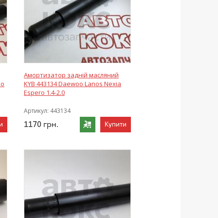
Амортизатор задній масляний
oo
KYB 443134 Daewoo Lanos Nexia
Espero 1.4-2.0
Артикул:
443134
1170
грн.
и
Купити