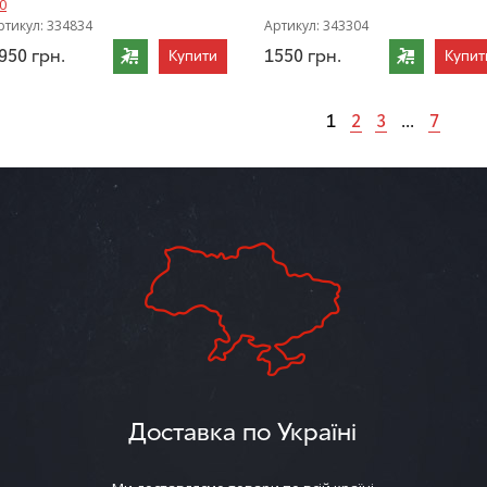
.0
ртикул:
334834
Артикул:
343304
950
грн.
1550
грн.
Купити
Купит
1
2
3
...
7
Доставка по Україні