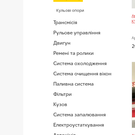
Кульові опори
А
K
Трансмісія
Рульове управління
А
Двигун
2
Ремені та ролики
Система охолодження
Система очищення вікон
Паливна система
Фільтри
Кузов
Система запалювання
Електроустаткування