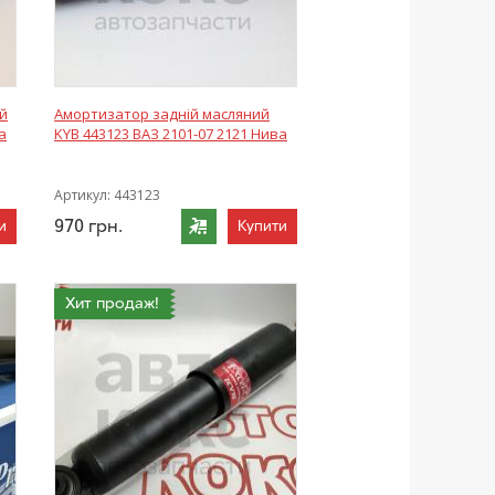
й
Амортизатор задній масляний
а
KYB 443123 ВАЗ 2101-07 2121 Нива
Артикул:
443123
970
грн.
и
Купити
Хит продаж!