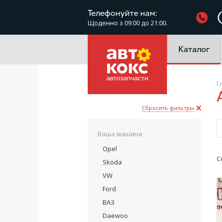
Фільтри
Телефонуйте нам:
Щоденно з 09:00 до 21:00.
Електроустатк
Каталог
Г
Сбросить фильтры
Ваша машина
Opel
С
Skoda
VW
Ford
ВАЗ
Daewoo