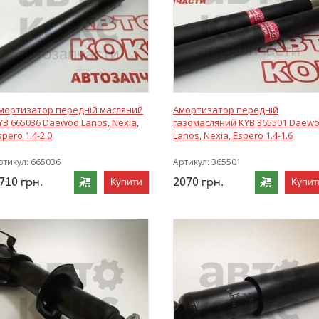
мортизатор передній масляний
Амортизатор передній
YB 665036 Daewoo Lanos, Nexia,
газомасляний KYB 365501 Daew
spero 1.4-2.0
Lanos, Nexia, Espero 1.4-1.6
ртикул:
665036
Артикул:
365501
710
грн.
2070
грн.
Купити
Купит