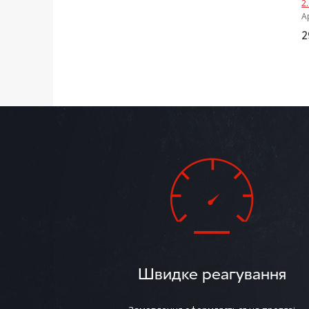
2
А
2
Швидке реагування