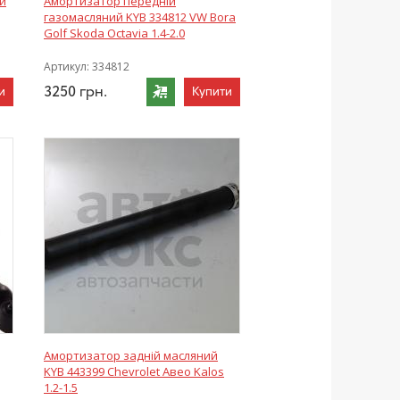
й
Амортизатор передній
газомасляний KYB 334812 VW Bora
Golf Skoda Octavia 1.4-2.0
Артикул:
334812
3250
грн.
и
Купити
Амортизатор задній масляний
KYB 443399 Chevrolet Авео Kalos
1.2-1.5