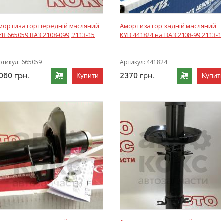
мортизатор передній масляний
Амортизатор задній масляний
YB 665059 ВАЗ 2108-099, 2113-15
KYB 441824 на ВАЗ 2108-99 2113-
ртикул:
665059
Артикул:
441824
060
грн.
2370
грн.
Купити
Купит