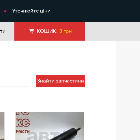
я
Уточнюйте ціни
ти
КОШИК:
0
грн
Знайти запчастини