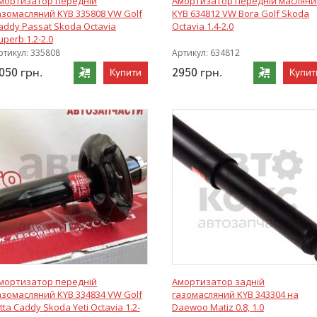
мортизатор передній
Амортизатор передній масляни
азомасляний KYB 335808 VW Golf
KYB 634812 VW Bora Golf Skoda
addy Passat Skoda Octavia
Octavia 1.4-2.0
uperb 1.2-2.0
ртикул:
335808
Артикул:
634812
050
грн.
2950
грн.
Купити
Купит
мортизатор передній
Амортизатор задній
азомасляний KYB 334834 VW Golf
газомасляний KYB 343304 на
etta Caddy Skoda Yeti Octavia 1.2-
Daewoo Matiz 0.8, 1.0