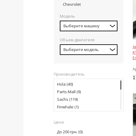
Chevrolet
Модель
Выберите машину
Объем двигателя
А
Выберите модель
K
E
А
Производитель
1
Hola
(40)
Parts-Mall
(9)
Sachs
(119)
Finwhale
(1)
Magneti Marelli
(8)
Цена
TRW
(2)
KYB Industry
(100)
До 200 грн.
(0)