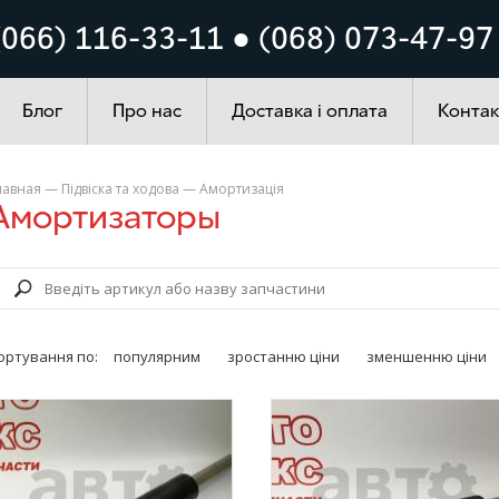
Кузов
Система запалюванн
(066) 116-33-11 ● (068) 073-47-97
ування
Автохімія
Блог
Про нас
Доставка і оплата
Контак
лавная
—
Підвіска та ходова
—
Амортизація
Амортизаторы
ортування по:
популярним
зростанню ціни
зменшенню ціни