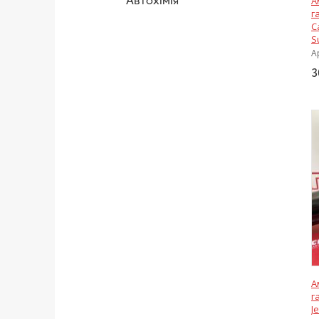
Автохімія
А
г
C
S
А
3
А
г
J