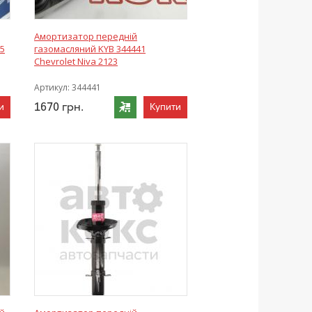
Амортизатор передній
15
газомасляний KYB 344441
Chevrolet Niva 2123
Артикул:
344441
1670
грн.
и
Купити