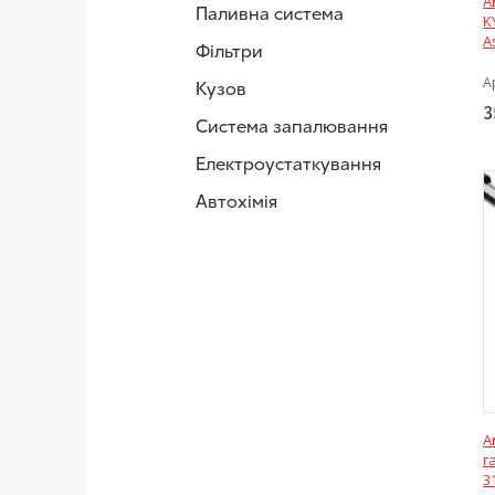
А
Паливна система
K
A
Фільтри
А
Кузов
3
Система запалювання
Електроустаткування
Автохімія
А
г
3