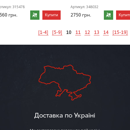
ртикул:
315478
Артикул:
348032
560
грн.
2750
грн.
Купити
Купит
[1-4]
[5-9]
10
11
12
13
14
[15-19]
Доставка по Україні