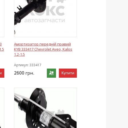
B
Амортизатор передній правий
1.5
KYB 333417 Chevrolet Aveo, Kalos
1.2-1.5
Артикул:
333417
2600
грн.
и
Купити