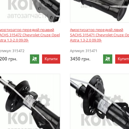
мортизатор передній правий
Амортизатор передній лівий
ACHS 315472 Chevrolet Cruze Opel
SACHS 315471 Chevrolet Cruze O
stra 1.3-2.0 09.09-
Astra 1.3-2.0 09.09-
ртикул:
315472
Артикул:
315471
200
грн.
3450
грн.
Купити
Купит