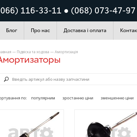
Кузов
Система запалюванн
(066) 116-33-11 ● (068) 073-47-97
ування
Автохімія
Блог
Про нас
Доставка і оплата
Контак
лавная
—
Підвіска та ходова
—
Амортизація
Амортизаторы
ортування по:
популярним
зростанню ціни
зменшенню ціни