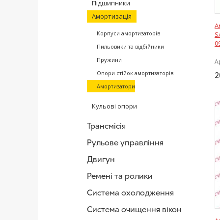
Підшипники
Амортизація
А
Корпуси амортизаторів
S
0
Пильовики та відбійники
Пружини
А
Опори стійок амортизаторів
2
Амортизатори
Кульові опори
Трансмісія
Рульове управління
Двигун
Ремені та ролики
Система охолодження
Система очищення вікон