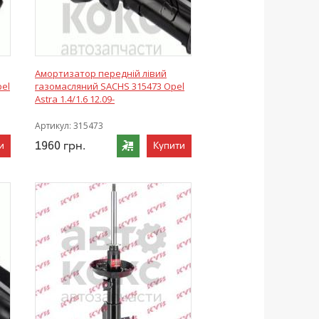
Амортизатор передній лівий
pel
газомасляний SACHS 315473 Opel
Astra 1.4/1.6 12.09-
Артикул:
315473
1960
грн.
и
Купити