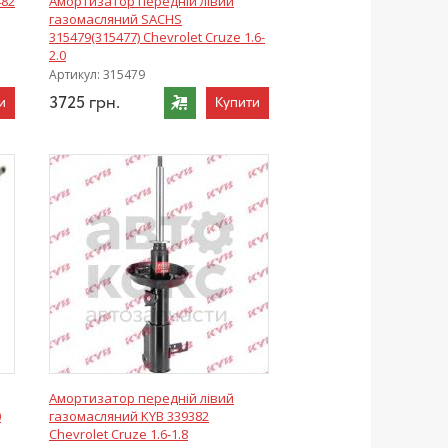
482
Амортизатор передній лівий
газомасляний SACHS
315479(315477) Chevrolet Cruze 1.6-
2.0
Артикул:
315479
3725
грн.
и
Купити
Амортизатор передній лівий
0
газомасляний KYB 339382
Chevrolet Cruze 1.6-1.8