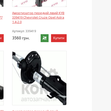
Амортизатор передній лівий KYB
77
339419 Chevrolet Cruze Opel Astra
1.4-2.0
Артикул:
339419
3560
грн.
и
Купити