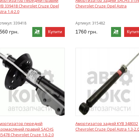
мортизатор передній правий
Амортизатор задній SACHS 315
YB 339418 Chevrolet Cruze Opel
Chevrolet Cruze Opel Astra
stra 1.4-2.0
ртикул:
339418
Артикул:
315482
560
грн.
1760
грн.
Купити
Купит
мортизатор передній
Амортизатор задній KYB 348032
азомасляний правий SACHS
Chevrolet Cruze Opel Astra 1.3-2.
15478 Chevrolet Cruze 1.6-2.0