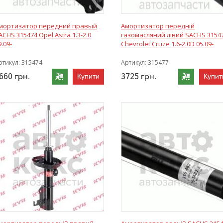
мортизатор передний правый
Амортизатор передній
ACHS 315474 Opel Astra 1.3-2.0
газомасляний лівий SACHS 3154
9.09-
Chevrolet Cruze 1.6-2.0D 05.09-
ртикул:
315474
Артикул:
315477
660
грн.
3725
грн.
Купити
Купит