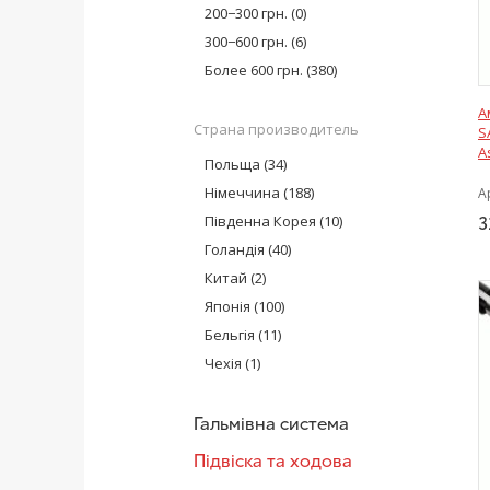
Monroe
(11)
200−300 грн.
(0)
Hort
(17)
300−600 грн.
(6)
AT
(1)
Более 600 грн.
(380)
MEYLE
(17)
А
Sachs
(5)
Страна производитель
S
Bilstein
(22)
A
Польща
(34)
Glober
(2)
Німеччина
(188)
А
Magnum Technology
(5)
Південна Корея
(10)
3
SATO tech
(21)
Голандія
(40)
KOREASTAR
(1)
Китай
Optimal
(2)
(5)
Японія
(100)
Бельгія
(11)
Чехія
(1)
Гальмівна система
Підвіска та ходова