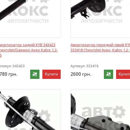
мортизатор задній KYB 343423
Амортизатор передній лівий KY
hevrolet/Daewoo Aveo Kalos 1.2-
333418 Chevrolet Aveo, Kalos 1.2-
.5
ртикул:
343423
Артикул:
333418
780
грн.
2600
грн.
Купити
Купит