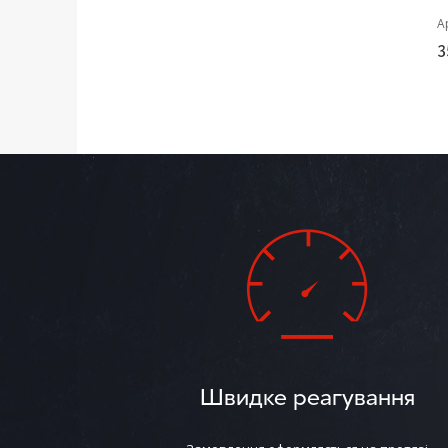
А
3
Швидке реагування