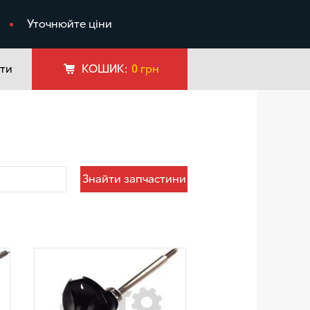
я
Уточнюйте ціни
ти
КОШИК:
0
грн
Знайти запчастини