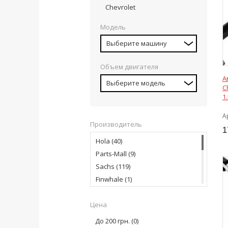
Chevrolet
Модель
Выберите машину
Объем двигателя
А
Выберите модель
C
1
А
Производитель
1
Hola
(40)
Parts-Mall
(9)
Sachs
(119)
Finwhale
(1)
Magneti Marelli
(8)
Цена
TRW
(2)
KYB Industry
(100)
До 200 грн.
(0)