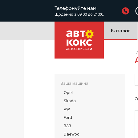
Фільтри
Телефонуйте нам:
Щоденно з 09:00 до 21:00.
Електроустатк
Каталог
Г
Ваша машина
Opel
С
Skoda
VW
Ford
ВАЗ
Daewoo