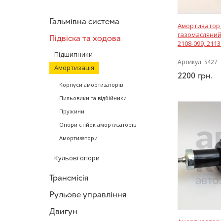
LESJÖFORS
(10)
KOREA
(5)
Гальмівна система
Амортизатор
SATO tech
(21)
газомасляний
Підвіска та ходова
KOREASTAR
(3)
2108-099, 2113
SKF
(4)
Підшипники
Артикул:
S427
K-FLEX
(13)
Амортизація
2200
грн.
Optimal
(7)
Корпуси амортизаторів
NTN-SNR
(15)
Пильовики та відбійники
FEBI BILSTEIN
(2)
Пружини
Mando
(1)
Опори стійок амортизаторів
Амортизатори
Кульові опори
Трансмісія
Рульове управління
Двигун