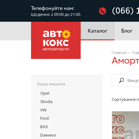
Фільтри
Телефонуйте нам:
(066) 
Щоденно з 09:00 до 21:00.
Електроустаткування
Каталог
Блог
Главная
—
Під
Амор
Ваша машина
Opel
Сортування п
Skoda
VW
Ford
ВАЗ
Daewoo