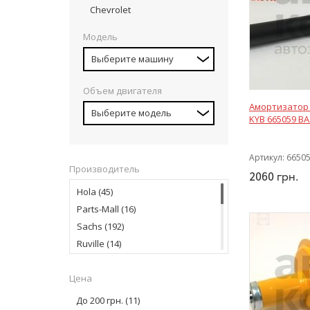
Chevrolet
Модель
Выберите машину
Объем двигателя
Амортизатор 
Выберите модель
KYB 665059 ВА
Артикул:
6650
Производитель
2060
грн.
Hola
(45)
Parts-Mall
(16)
Sachs
(192)
Ruville
(14)
Finwhale
(1)
Цена
Magneti Marelli
(8)
Fag
(1)
До 200 грн.
(11)