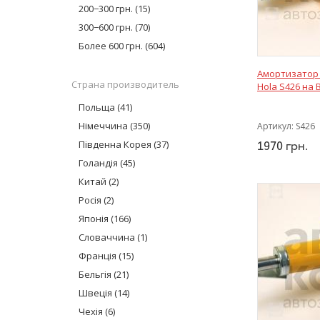
Onnuri
(2)
200−300 грн.
(15)
TRW
(2)
300−600 грн.
(70)
Corteco
(1)
Более 600 грн.
(604)
Lemforder
(30)
Амортизатор
KYB Industry
(153)
Страна производитель
Hola S426 на 
Monroe
(21)
Польща
(41)
Boge
(1)
Німеччина
(350)
Артикул:
S426
Swag
(23)
Південна Корея
(37)
1970
грн.
CTR
(7)
Голандія
(45)
Hort
(17)
Китай
GM
(3)
(2)
AT
(6)
Росія
(2)
MEYLE
(32)
Японія
(166)
Sachs
(6)
Словаччина
(1)
Bilstein
(22)
Франція
(15)
Glober
(2)
Бельгія
(21)
SS20
(2)
Швеція
(14)
Magnum Technology
(12)
Чехія
(6)