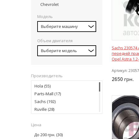
Chevrolet
Модель
Выберите машину
Объем двигателя
Sachs 230574
Выберите модель
передній пра
Opel Astra 1.2-
Артикул:
2305
Производитель
2650
грн.
Hola
(55)
Parts-Mall
(17)
Sachs
(192)
Ruville
(28)
Finwhale
(2)
Цена
Magneti Marelli
(8)
Fag
(51)
До 200 грн.
(30)