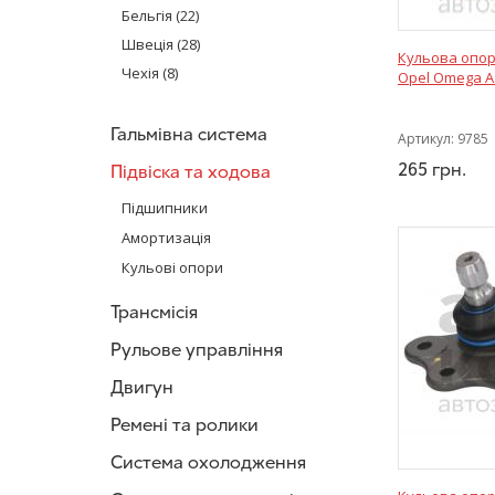
Bilstein
(22)
Бельгія
(22)
RTS
(1)
Швеція
(28)
Кульова опор
Glober
(5)
Чехія
(8)
Opel Omega As
SS20
(2)
Magnum Technology
(12)
Гальмівна система
Артикул:
9785
LESJÖFORS
(10)
265
грн.
Підвіска та ходова
KOREA
(5)
SATO tech
(21)
Підшипники
KOREASTAR
(3)
Амортизація
SKF
(18)
Кульові опори
CX
(4)
Трансмісія
K-FLEX
(13)
Sidem
(24)
Рульове управління
Febest
(2)
Двигун
Optimal
(13)
NTN-SNR
(34)
Ремені та ролики
FEBI BILSTEIN
(6)
Система охолодження
GSP Auto
(1)