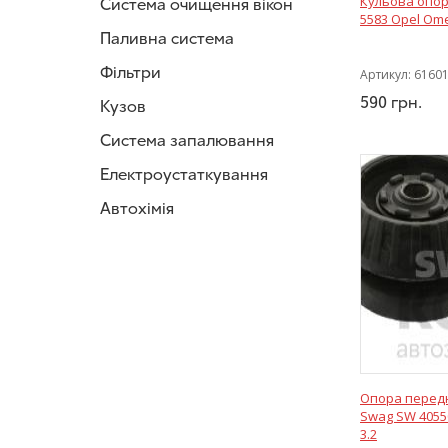
Кульова опор
Система очищення вікон
Mando
(1)
5583 Opel Ome
Трек
(4)
Паливна система
Фільтри
Артикул:
6160
590
грн.
Кузов
Система запалювання
Електроустаткування
Автохімія
Опора перед
Swag SW 4055
3.2