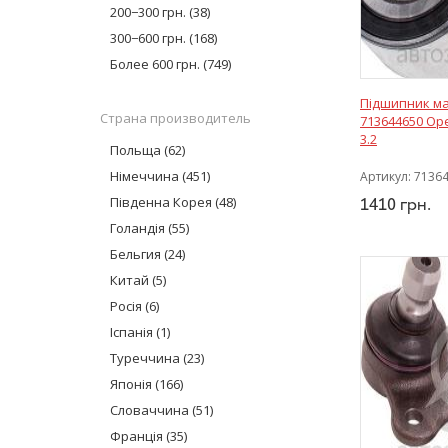
Onnuri
(2)
200−300 грн.
(38)
TRW
(11)
300−600 грн.
(168)
Corteco
(1)
Более 600 грн.
(749)
Complex
(7)
Підшипник ма
Lemforder
(59)
Страна производитель
713644650 Ope
KYB Industry
(153)
3.2
Польща
(62)
Monroe
(22)
Німеччина
(451)
Артикул:
7136
Boge
(1)
Південна Корея
(48)
1410
грн.
Swag
(42)
Голандія
(55)
GSP
(9)
Бельгия
CTR
(17)
(24)
Hort
(17)
Китай
(5)
GM
(3)
Росія
(6)
Moog
(23)
Іспанія
(1)
AT
(8)
Туреччина
(23)
Delphi
(1)
Японія
(166)
MEYLE
(48)
Словаччина
(51)
Sachs
(7)
Франція
(35)