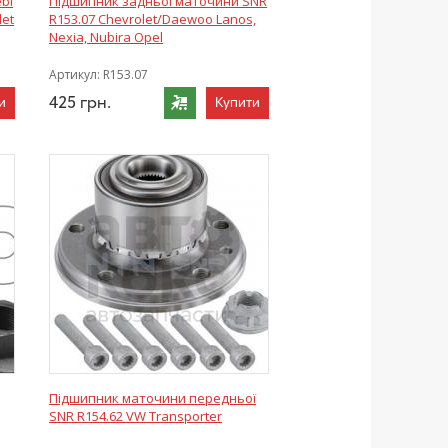
bi
Підшипник задньої маточини SNR
let
R153.07 Chevrolet/Daewoo Lanos,
Nexia, Nubira Opel
Артикул:
R153.07
425
грн.
и
Купити
Підшипник маточини передньої
SNR R154.62 VW Transporter