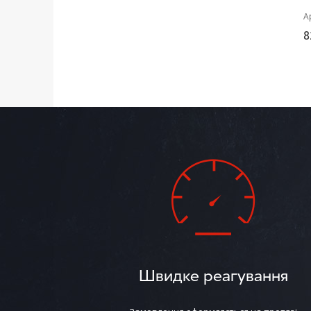
А
8
Швидке реагування