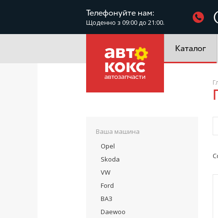
Фільтри
Телефонуйте нам:
Щоденно з 09:00 до 21:00.
Електроустатк
Каталог
Г
Ваша машина
Opel
С
Skoda
VW
Ford
ВАЗ
Daewoo