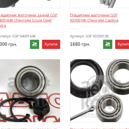
ідшипник маточини задній GSP
Підшипник маточини GSP
400164K Chevrolet Cruze Opel
9330010K Chevrolet Captiva
stra
ртикул:
GSP 9400164K
Артикул:
GSP 9330010K
300
грн.
1680
грн.
Купити
Купит