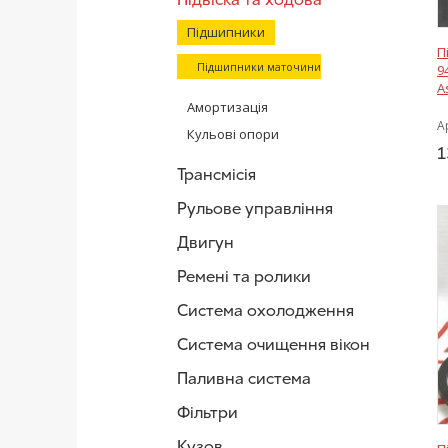
Підшипники
П
Підшипники маточини
9
A
Амортизація
А
Кульові опори
1
Трансмісія
Рульове управління
Двигун
Ремені та ролики
Система охолодження
Система очищення вікон
Паливна система
Фільтри
Кузов