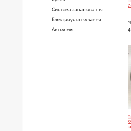
П
O
Система запалювання
Електроустаткування
А
Автохімія
4
П
S
K