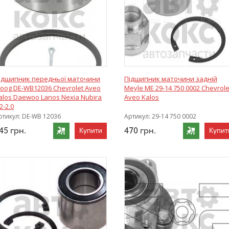
ідшипник передньої маточини
Підшипник маточини задній
oog DE-WB12036 Chevrolet Aveo
Meyle ME 29-14 750 0002 Chevrole
alos Daewoo Lanos Nexia Nubira
Aveo Kalos
2-2.0
ртикул:
DE-WB 12036
Артикул:
29-14 750 0002
45
грн.
470
грн.
Купити
Купит