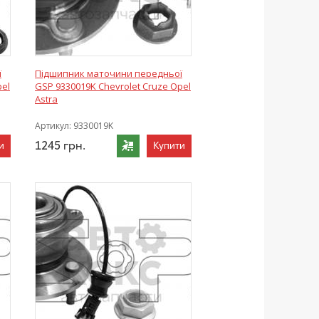
ї
Підшипник маточини передньої
pel
GSP 9330019K Chevrolet Cruze Opel
Astra
Артикул:
9330019K
1245
грн.
и
Купити