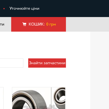
я
Уточнюйте ціни
ти
КОШИК:
0
грн
Знайти запчастини