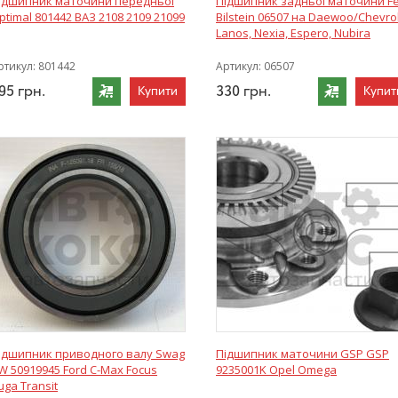
ідшипник маточини передньої
Підшипник задньої маточини Fe
ptimal 801442 ВАЗ 2108 2109 21099
Bilstein 06507 на Daewoo/Chevro
Lanos, Nexia, Espero, Nubira
ртикул:
801442
Артикул:
06507
95
грн.
330
грн.
Купити
Купит
ідшипник приводного валу Swag
Підшипник маточини GSP GSP
W 50919945 Ford C-Max Focus
9235001K Opel Omega
uga Transit