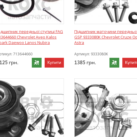
ідшипник передньої ступиці FAG
Підшипник маточини передньо
13644660 Chevrolet Aveo Kalos
GSP 9333080K Chevrolet Cruze O
park Daewoo Lanos Nubira
Astra
ртикул:
713644660
Артикул:
9333080K
125
грн.
1385
грн.
Купити
Купит