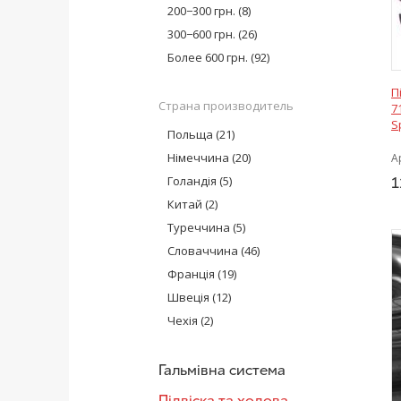
Moog
(5)
200−300 грн.
(8)
AT
(2)
300−600 грн.
(26)
MEYLE
(6)
Более 600 грн.
(92)
Glober
(2)
П
SKF
(12)
Страна производитель
7
CX
(4)
S
Польща
(21)
Optimal
(5)
Німеччина
(20)
А
NTN-SNR
(19)
Голандія
(5)
1
FEBI BILSTEIN
(3)
Китай
(2)
GSP Auto
(1)
Туреччина
(5)
Словаччина
(46)
Франція
(19)
Швеція
(12)
Чехія
(2)
Гальмівна система
Підвіска та ходова