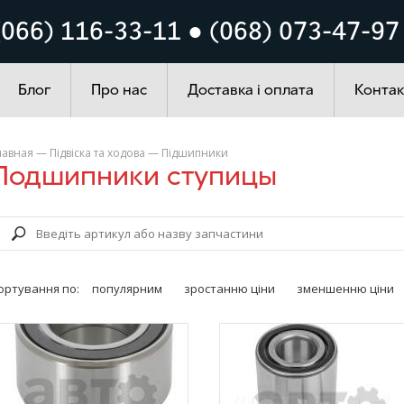
Кузов
Система запалюванн
(066) 116-33-11 ● (068) 073-47-97
ування
Автохімія
Блог
Про нас
Доставка і оплата
Контак
лавная
—
Підвіска та ходова
—
Підшипники
Подшипники ступицы
ортування по:
популярним
зростанню ціни
зменшенню ціни