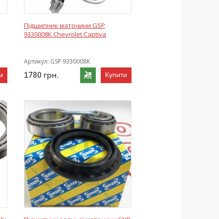
Підшипник маточини GSP
9330008K Chevrolet Captiva
Артикул:
GSP 9330008K
1780
грн.
и
Купити