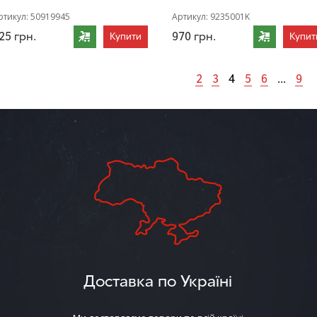
ртикул:
50919945
Артикул:
9235001K
25
грн.
970
грн.
Купити
Купит
2
3
4
5
6
...
9
Доставка по Україні