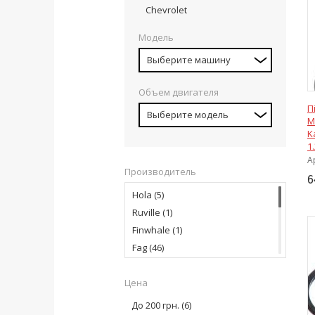
Chevrolet
Модель
Выберите машину
Объем двигателя
П
Выберите модель
M
K
1.
А
Производитель
6
Hola
(5)
Ruville
(1)
Finwhale
(1)
Fag
(46)
Complex
(7)
Цена
Swag
(4)
GSP
(9)
До 200 грн.
(6)