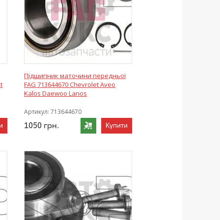
Підшипник маточини передньої
t
FAG 713644670 Chevrolet Aveo
Kalos Daewoo Lanos
Артикул:
713644670
1050
грн.
и
Купити