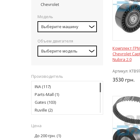
Chevrolet
Модель
Выберите машину
Объем двигателя
Комплект ГРМ
Выберите модель
Chevrolet Capt
Nubira 2.0
Артикул:
KTB9
Производитель
3530
грн.
INA
(117)
Parts-Mall
(1)
Gates
(103)
Ruville
(2)
Finwhale
(1)
Цена
Magneti Marelli
(2)
Bosch
(3)
До 200 грн.
(1)