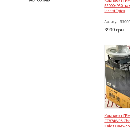
Комплект ГРМ
530004930 на
lacetti Epica
Артикул:
5300
3930
грн.
Комплект ГРМ
CT874WP5 Chev
Kalos Daewoo 