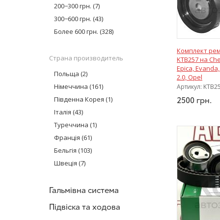
Dayco
(43)
200−300 грн.
(7)
Contitech
(31)
300−600 грн.
(43)
Swag
(4)
Более 600 грн.
(328)
MEYLE
(2)
Комплект рем
SKF
(7)
Страна производитель
KTB257 на Che
VALEO
(1)
Epica, Evanda,
Польща
(2)
Hepu
(1)
2.0, Opel
Німеччина
(161)
Артикул:
KTB2
NTN-SNR
(61)
Південна Корея
(1)
2500
грн.
Італія
(43)
Туреччина
(1)
Франція
(61)
Бельгія
(103)
Швеція
(7)
Гальмівна система
Підвіска та ходова