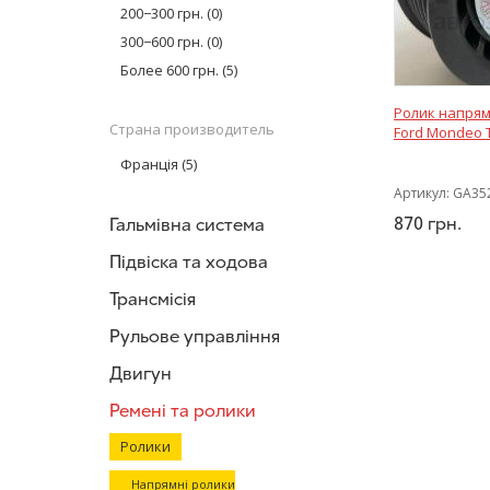
NTN-SNR
(5)
200−300 грн.
(0)
300−600 грн.
(0)
Более 600 грн.
(5)
Ролик напрям
Страна производитель
Ford Mondeo T
Франція
(5)
Артикул:
GA35
870
грн.
Гальмівна система
Підвіска та ходова
Трансмісія
Рульове управління
Двигун
Ремені та ролики
Ролики
Напрямні ролики