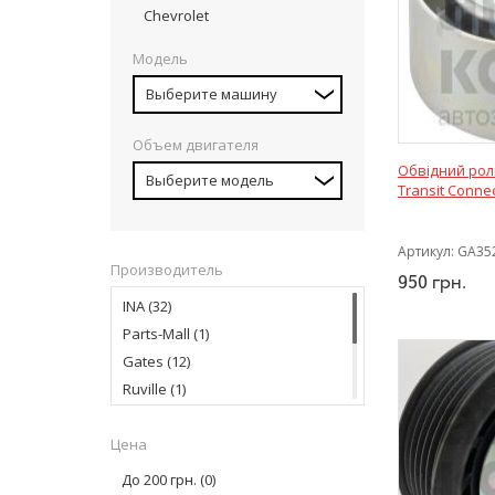
Chevrolet
Модель
Выберите машину
Объем двигателя
Обвідний рол
Выберите модель
Transit Conne
Артикул:
GA35
Производитель
950
грн.
INA
(32)
Parts-Mall
(1)
Gates
(12)
Ruville
(1)
Dayco
(5)
Цена
MEYLE
(1)
VALEO
(1)
До 200 грн.
(0)