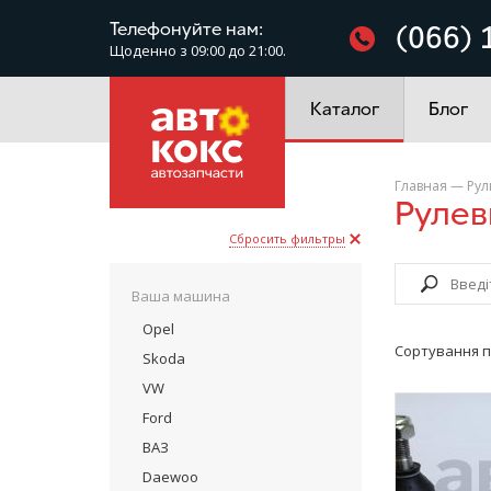
Фільтри
Телефонуйте нам:
(066) 
Щоденно з 09:00 до 21:00.
Електроустаткування
Каталог
Блог
Главная
—
Рул
Руле
Сбросить фильтры
Ваша машина
Opel
Сортування п
Skoda
VW
Ford
ВАЗ
Daewoo