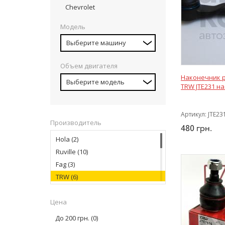
Chevrolet
Модель
Выберите машину
Объем двигателя
Наконечник р
Выберите модель
TRW JTE231 на
Артикул:
JTE23
Производитель
480
грн.
Hola
(2)
Ruville
(10)
Fag
(3)
TRW
(6)
Lemforder
(16)
Цена
Swag
(9)
CTR
(4)
До 200 грн.
(0)