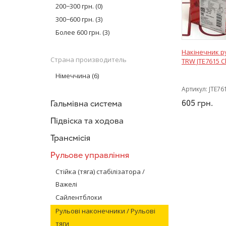
Moog
(12)
200−300 грн.
(0)
MEYLE
(5)
300−600 грн.
(3)
SKF
(1)
Более 600 грн.
(3)
Sidem
(10)
Накінечник р
Meyle
(2)
Страна производитель
TRW JTE7615 C
FEBI BILSTEIN
(1)
Німеччина
(6)
Артикул:
JTE76
605
грн.
Гальмівна система
Підвіска та ходова
Трансмісія
Рульове управління
Стійка (тяга) стабілізатора /
Важелі
Сайлентблоки
Рульові наконечники / Рульові
тяги