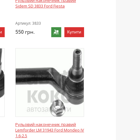
Рульовий наконечник правий
Sidem SD 3833 Ford Fiesta
Артикул:
3833
550
грн.
и
Купити
Рульовий наконечник правий
Lemforder LM 31943 Ford Mondeo IV
1.6-2.5