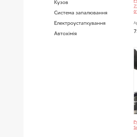
Р
Кузов
7
0
Система запалювання
Електроустаткування
А
7
Автохімія
Р
S