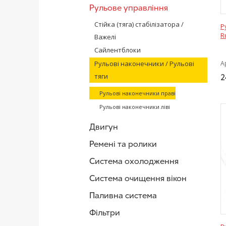
Рульове управління
Стійка (тяга) стабілізатора /
Р
R
Важелі
Сайлентблоки
Рульові наконечники / Рульові
А
тяги
2
Рульові наконечники праві
Рульові наконечники ліві
Двигун
Ремені та ролики
Система охолодження
Система очищення вікон
Паливна система
Фільтри