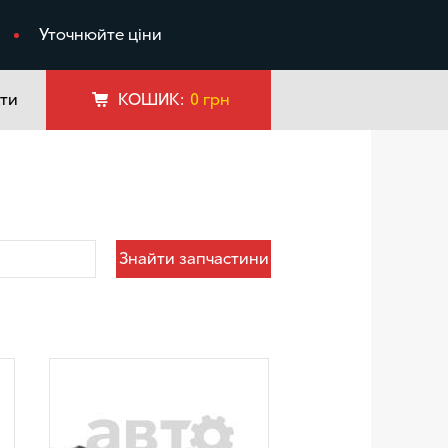
я
Уточнюйте ціни
ти
КОШИК:
0
грн
Знайти запчастини