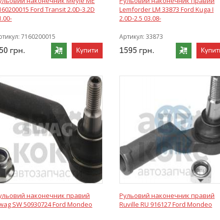
ульовий наконечник Meyle ME
Рульовий наконечник правий
160200015 Ford Transit 2.0D-3.2D
Lemforder LM 33873 Ford Kuga I
1.00-
2.0D-2.5 03.08-
ртикул:
7160200015
Артикул:
33873
50
грн.
1595
грн.
Купити
Купит
ульовий наконечник правий
Рульовий наконечник правий
wag SW 50930724 Ford Mondeo
Ruville RU 916127 Ford Mondeo