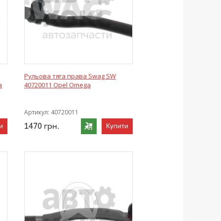
Рульова тяга права Swag SW
a
40720011 Opel Omega
Артикул:
40720011
1470
грн.
и
Купити