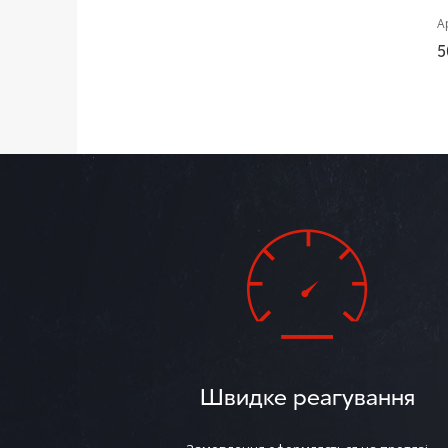
А
5
Швидке реагування