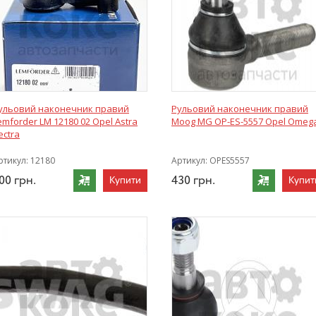
ульовий наконечник правий
Рульовий наконечник правий
emforder LM 12180 02 Opel Astra
Moog MG OP-ES-5557 Opel Omeg
ectra
ртикул:
12180
Артикул:
OPES5557
00
грн.
430
грн.
Купити
Купит