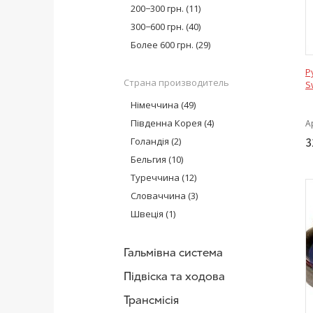
Moog
(12)
200−300 грн.
(11)
MEYLE
(5)
300−600 грн.
(40)
SKF
(1)
Более 600 грн.
(29)
Sidem
(10)
Р
Meyle
(2)
Страна производитель
S
FEBI BILSTEIN
(1)
Німеччина
(49)
Південна Корея
(4)
А
Голандія
(2)
3
Бельгия
(10)
Туреччина
(12)
Словаччина
(3)
Швеція
(1)
Гальмівна система
Підвіска та ходова
Трансмісія