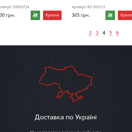
ртикул:
50930724
Артикул:
RU 916127
00
грн.
365
грн.
Купити
Купит
2
3
4
5
6
Доставка по Україні