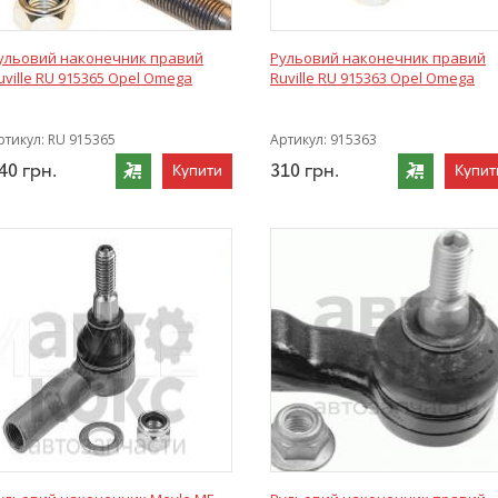
ульовий наконечник правий
Рульовий наконечник правий
uville RU 915365 Opel Omega
Ruville RU 915363 Opel Omega
ртикул:
RU 915365
Артикул:
915363
40
грн.
310
грн.
Купити
Купит