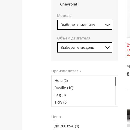
Chevrolet
Модель
Выберите машину
Объем двигателя
Р
Выберите модель
L
V
А
Производитель
8
Hola
(2)
Ruville
(10)
Fag
(3)
TRW
(6)
Lemforder
(16)
Цена
Swag
(9)
CTR
(4)
До 200 грн.
(1)