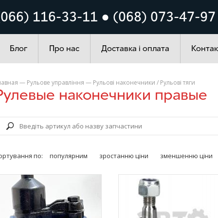
Кузов
Система запалюванн
(066) 116-33-11 ● (068) 073-47-97
ування
Автохімія
Блог
Про нас
Доставка і оплата
Контак
лавная
—
Рульове управління
—
Рульові наконечники / Рульові тяги
Рулевые наконечники правые
ортування по:
популярним
зростанню ціни
зменшенню ціни