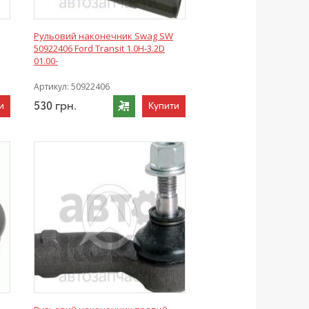
Рульовий наконечник Swag SW
50922406 Ford Transit 1.0H-3.2D
01.00-
Артикул:
50922406
530
грн.
и
Купити