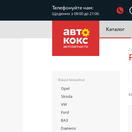
Фільтри
Телефонуйте нам:
Щоденно з 09:00 до 21:00.
Електроустатк
Каталог
Г
Ваша машина
Opel
С
Skoda
VW
Ford
ВАЗ
Daewoo