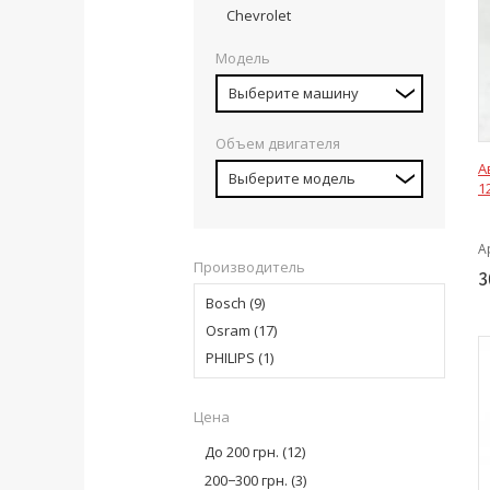
Chevrolet
Модель
Выберите машину
Объем двигателя
А
Выберите модель
1
А
Производитель
3
Bosch
(9)
Osram
(17)
PHILIPS
(1)
Цена
До 200 грн.
(12)
200−300 грн.
(3)