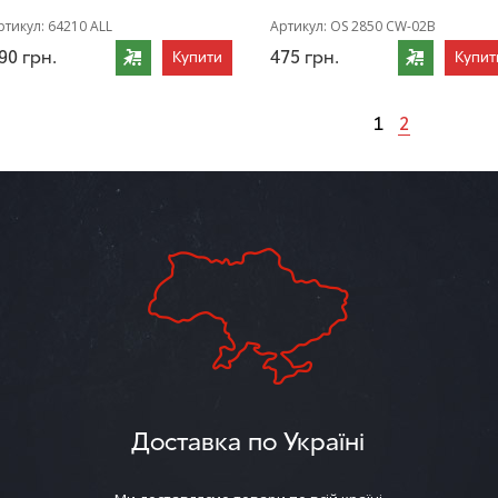
ртикул:
64210 ALL
Артикул:
OS 2850 CW-02B
90
грн.
475
грн.
Купити
Купит
1
2
Доставка по Україні