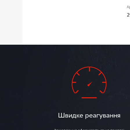
А
2
Швидке реагування