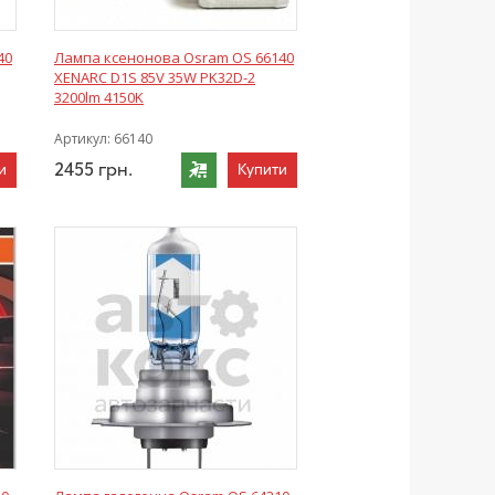
40
Лампа ксенонова Osram OS 66140
ХЕNARC D1S 85V 35W PK32D-2
3200lm 4150K
Артикул:
66140
2455
грн.
и
Купити