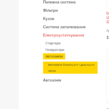
Паливна система
Фільтри
К
C
Кузов
3
Система запалювання
А
Електроустаткування
1
Стартери
Генератори
Автолампи
Автолампи ближнього / дальнього
світла
Автохімія