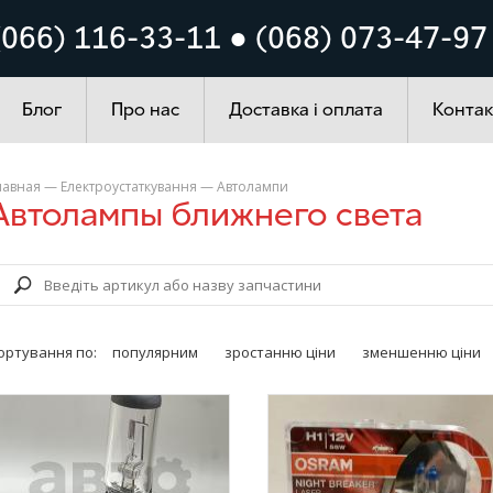
Кузов
Система запалюванн
(066) 116-33-11 ● (068) 073-47-97
ування
Автохімія
Блог
Про нас
Доставка і оплата
Контак
лавная
—
Електроустаткування
—
Автолампи
Автолампы ближнего света
ортування по:
популярним
зростанню ціни
зменшенню ціни