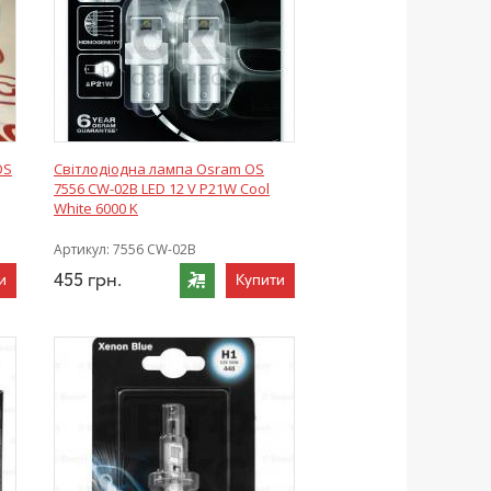
OS
Світлодіодна лампа Osram OS
7556 CW-02B LED 12 V P21W Cool
White 6000 K
Артикул:
7556 CW-02B
455
грн.
и
Купити