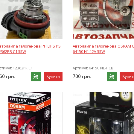
втолампа галогенова PHILIPS PS
Автолампа галогенова OSRAM 
2362PR C1 55W
64150 H1 12V 55W
ртикул:
12362PR C1
Артикул:
64150 NL-HCB
60
грн.
700
грн.
Купити
Купит