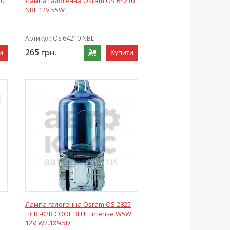
10
Лампа галогенна Osram OS 64210
NBL 12V 55W
Артикул:
OS 64210 NBL
265
грн.
и
Купити
Лампа галогенна Osram OS 2825
HCBI-02B COOL BLUE Intense W5W
12V W2.1X9.5D