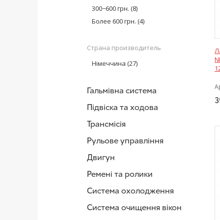
300−600 грн.
(8)
Более 600 грн.
(4)
Страна производитель
Л
N
Німеччина
(27)
1
А
Гальмівна система
3
Підвіска та ходова
Трансмісія
Рульове управління
Двигун
Ремені та ролики
Система охолодження
Система очищення вікон