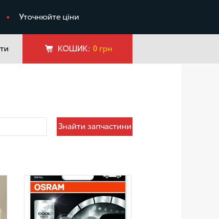
я
Уточнюйте ціни
ти
КОШИК:
0
грн
Знайти запчастини