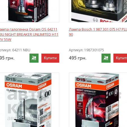
ампа галогенна Osram OS 64211
Лампа Bosch 1 987 301 075 Н7 PL
BU NIGHT BREAKER UNLIMITED H11
90
2V 55W
ртикул:
64211 NBU
Артикул:
1987301075
95
грн.
495
грн.
Купити
Купит