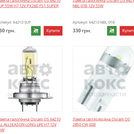
ампа галогенна Osram OS 64210
Лампа галогенна Osram OS 642
UP 55W Н7 12V PX26D FS1 SUPER
NBL-01B 12V 55W
ртикул:
64210 SUP
Артикул:
64210 NBL-01B
60
грн.
330
грн.
Купити
Купит
ампа галогенна Osram OS 64210
Лампа світлодіодна Osram OS
LL ALLSEASON LONG LIFE H7 12V
2850 CW-02B
5W