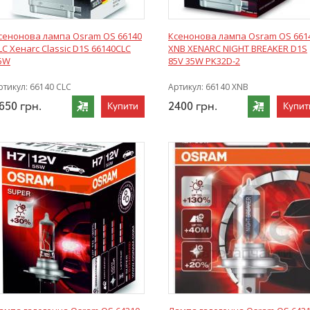
сенонова лампа Osram OS 66140
Ксенонова лампа Osram OS 661
LC Хенаrc Classic D1S 66140CLC
XNB ХЕNARC NIGHT BREAKER D1S
5W
85V 35W PK32D-2
ртикул:
66140 CLC
Артикул:
66140 XNB
650
грн.
2400
грн.
Купити
Купит