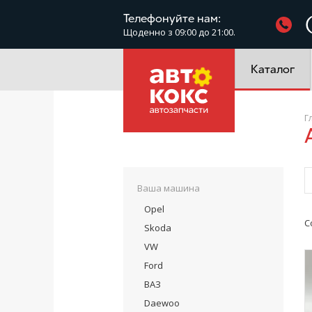
Фільтри
Телефонуйте нам:
Щоденно з 09:00 до 21:00.
Електроустатк
Каталог
Г
Ваша машина
Opel
С
Skoda
VW
Ford
ВАЗ
Daewoo