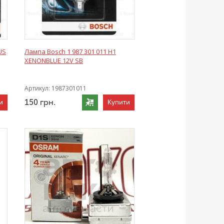
US
Лампа Bosch 1 987 301 011 H1
XENONBLUE 12V SB
Артикул:
1987301011
150
грн.
и
Купити