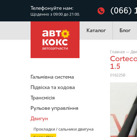
Фільтри
Телефонуйте нам:
(066) 
Щоденно з 09:00 до 21:00.
Електроустаткування
Каталог
Блог
Главная
—
Дви
Corteco 016225B Болти ГБЦ Daewoo Lanos 1.4-1.5(8V) Nexia
1.5
016225B
Гальмівна система
/>
Підвіска та ходова
Трансмісія
Рульове управління
Двигун
Прокладки / сальники двигуна