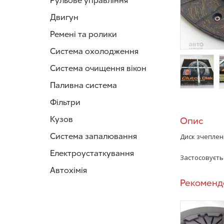
Рульове управління
Двигун
Ремені та ролики
Система охолодження
Система очищення вікон
Паливна система
/>
/
Фільтри
Кузов
Опис
Система запалювання
Диск зчепленн
Електроустаткування
Застосовуєтьс
Автохімія
Рекоменд