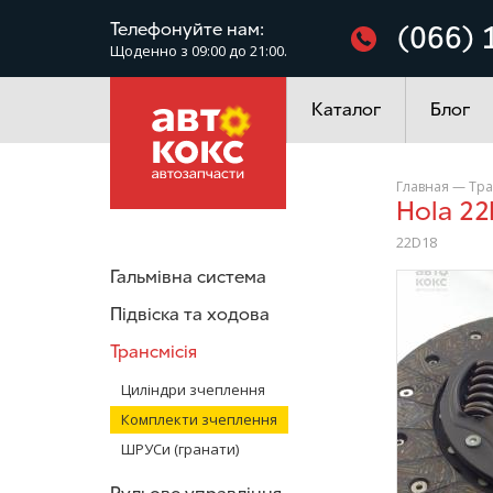
Фільтри
Телефонуйте нам:
(066) 
Щоденно з 09:00 до 21:00.
Електроустаткування
Каталог
Блог
Главная
—
Тра
Hola 2
22D18
Гальмівна система
/>
Підвіска та ходова
Трансмісія
Циліндри зчеплення
Комплекти зчеплення
ШРУСи (гранати)