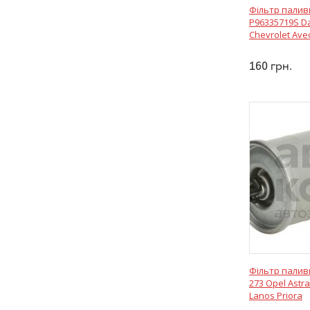
Фільтр паливн
P96335719S D
Chevrolet Ave
160
грн.
Фільтр палив
273 Opel Astr
Lanos Priora