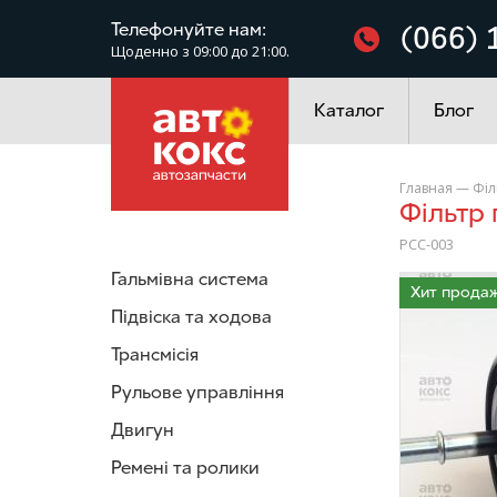
Фільтри
Телефонуйте нам:
(066) 
Щоденно з 09:00 до 21:00.
Електроустаткування
Каталог
Блог
Главная
—
Філ
Фільт
PCC-003
Гальмівна система
/>
Хит продаж
Підвіска та ходова
Трансмісія
Рульове управління
Двигун
Ремені та ролики