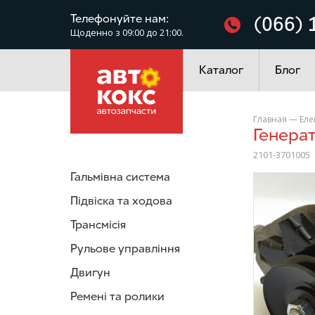
Фільтри
Телефонуйте нам:
(066) 
Щоденно з 09:00 до 21:00.
Електроустаткування
Каталог
Блог
Главная
—
Еле
Генера
2101-3701005
Гальмівна система
/>
Підвіска та ходова
Трансмісія
Рульове управління
Двигун
Ремені та ролики