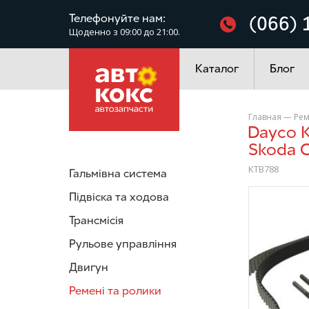
Фільтри
Телефонуйте нам:
(066) 
Щоденно з 09:00 до 21:00.
Електроустаткування
Каталог
Блог
Главная
—
Рем
Dayco KTB788 Комплект ремня ГРМ VW Passat Caddy Golf
Skoda O
KTB788
Гальмівна система
Підвіска та ходова
/>
Трансмісія
Рульове управління
Двигун
Ремені та ролики