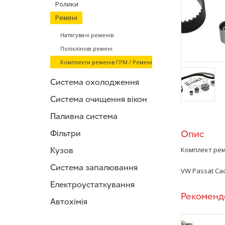
Ролики
Ремені
Натягувачі ременів
Поліклінові ремені
Комплекти ременів ГРМ / Ремені
Система охолодження
Система очищення вікон
/>
Паливна система
Фільтри
Опис
Кузов
Комплект ре
Система запалювання
VW Passat
Cad
Електроустаткування
Рекоменд
Автохімія