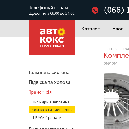
Фільтри
Телефонуйте нам:
(066) 
Щоденно з 09:00 до 21:00.
Електроустаткування
Каталог
Блог
Главная
—
Тра
Компл
0691061
Гальмівна система
/>
Підвіска та ходова
Трансмісія
Циліндри зчеплення
Комплекти зчеплення
ШРУСи (гранати)