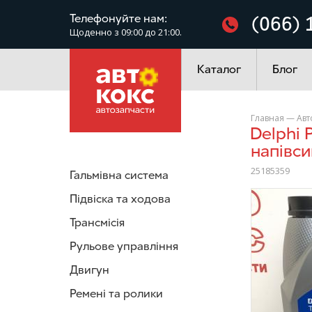
Фільтри
Телефонуйте нам:
(066) 
Щоденно з 09:00 до 21:00.
Електроустаткування
Каталог
Блог
Главная
—
Авт
Delphi Prestige 25185359 10W40 4L Олива моторна
напівс
25185359
Гальмівна система
/>
Підвіска та ходова
Трансмісія
Рульове управління
Двигун
Ремені та ролики