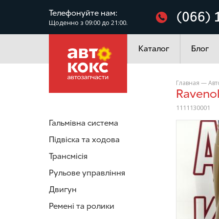
Фільтри
Телефонуйте нам:
(066) 
Щоденно з 09:00 до 21:00.
Електроустаткування
Каталог
Блог
Главная
—
Авт
Raveno
1111130001
Гальмівна система
/>
Підвіска та ходова
Трансмісія
Рульове управління
Двигун
Ремені та ролики