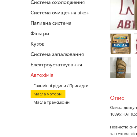
Система охолодження
Система очищення вікон
Паливна система
Фільтри
Кузов
Система запалювання
/>
/
Електроустаткування
Автохімія
/>
Гальмівні рідини / Присадки
Масла моторні
Опис
Масла трансмісійні
Олива двигуна
10896; FIAT 9.
Повністю син
за технологі