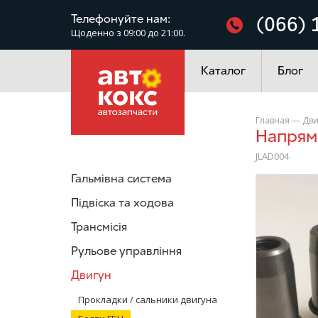
Фільтри
Телефонуйте нам:
(066) 
Щоденно з 09:00 до 21:00.
Електроустаткування
Каталог
Блог
Главная
—
Дви
Напря
JLAD004
Гальмівна система
/>
Підвіска та ходова
Трансмісія
Рульове управління
Двигун
Прокладки / сальники двигуна