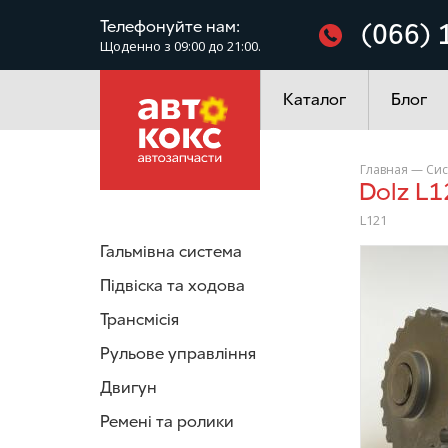
Фільтри
Телефонуйте нам:
(066) 
Щоденно з 09:00 до 21:00.
Електроустаткування
Каталог
Блог
Главная
—
Сис
Dolz 
L121
Гальмівна система
/>
Підвіска та ходова
Трансмісія
Рульове управління
Двигун
Ремені та ролики