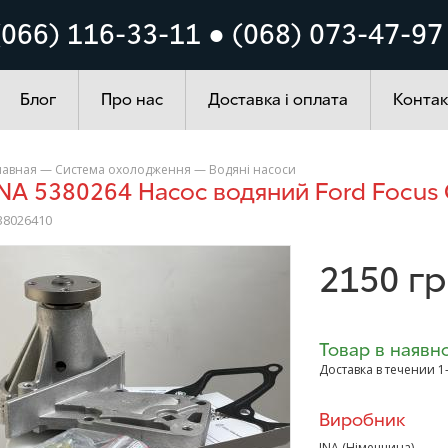
Кузов
Система запалюванн
(066) 116-33-11 ● (068) 073-47-97
ування
Автохімія
Блог
Про нас
Доставка і оплата
Контак
лавная
—
Система охолодження
—
Водяні насоси
INA 5380264 Насос водяний Ford Focus
38026410
>
2150
гр
Товар в наявно
Доставка в течении 1
Виробник
INA (Німеччина)