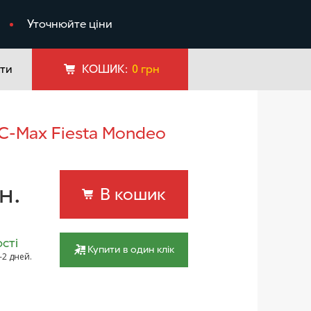
я
Уточнюйте ціни
ти
КОШИК:
0
грн
 C-Max Fiesta Mondeo
н.
В кошик
сті
Купити в один клік
–2 дней.