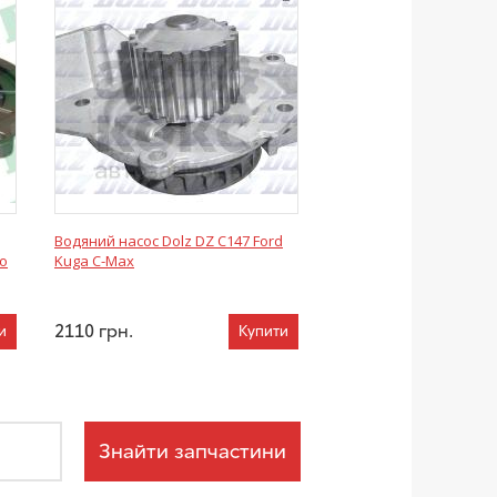
Водяний насос Dolz DZ C147 Ford
eo
Kuga C-Max
2110
грн.
и
Купити
Знайти запчастини