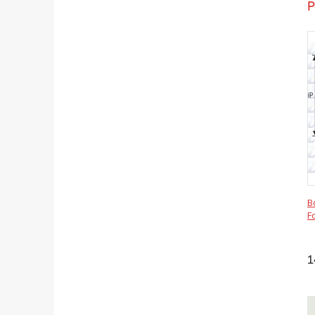
Р
В
F
1