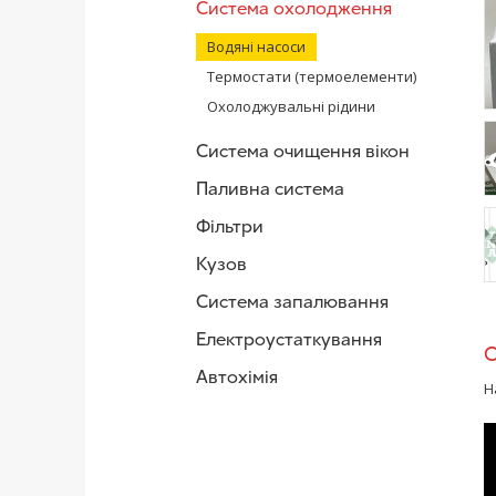
Система охолодження
Водяні насоси
Термостати (термоелементи)
Охолоджувальні рідини
Система очищення вікон
Паливна система
/
Фільтри
Кузов
/
Система запалювання
Електроустаткування
Автохімія
Н