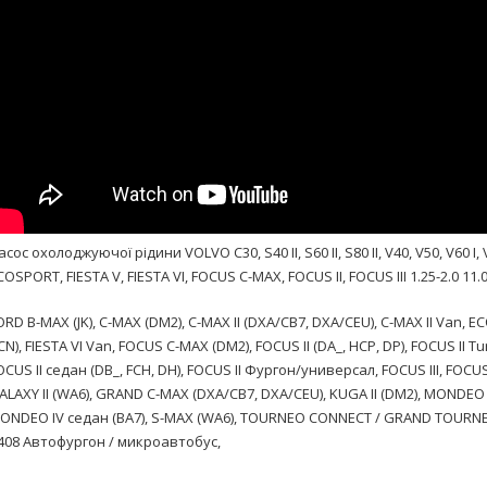
асос охолоджуючої рідини VOLVO C30, S40 II, S60 II, S80 II, V40, V50, V60 I, 
COSPORT, FIESTA V, FIESTA VI, FOCUS C-MAX, FOCUS II, FOCUS III 1.25-2.0 11.
ORD B-MAX (JK), C-MAX (DM2), C-MAX II (DXA/CB7, DXA/CEU), C-
MAX II Van
, EC
CN),
FIESTA VI Van
, FOCUS C-MAX (DM2), FOCUS II (DA_, HCP, DP),
FOCUS II Tu
OCUS II седан (DB_, FCH, DH), FOCUS II Фургон/универсал, FOCUS III, FOCUS II
ALAXY II (WA6), GRAND C-MAX (DXA/CB7, DXA/CEU), KUGA II (DM2), MONDEO I
ONDEO IV седан (BA7), S-MAX (WA6), TOURNEO CONNECT / GRAND TOURN
408 Автофургон / микроавтобус,