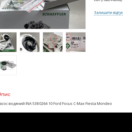
Залишити відгук
>
/>
/>
/>
>
Опис
асос водяний INA 538 0264 10 Ford Focus C-Max Fiesta Mondeo