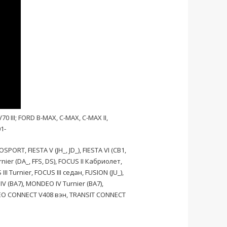
V70 III; FORD B-MAX, C-MAX, C-MAX II,
01-
OSPORT, FIESTA V (JH_, JD_), FIESTA VI (CB1,
rnier
(DA_, FFS, DS),
FOCUS II Кабриолет
,
I Turnier, FOCUS III седан, FUSION (JU_),
V (BA7),
MONDEO IV Turnier
(BA7),
EO CONNECT V408 вэн, TRANSIT CONNECT