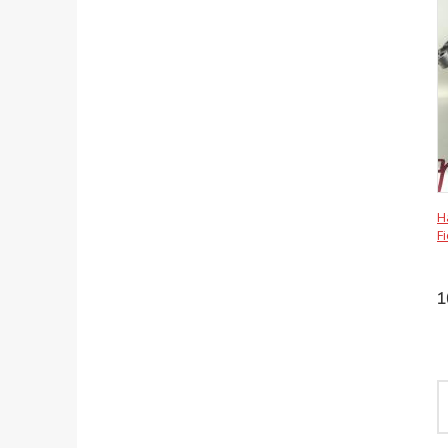
Н
F
1