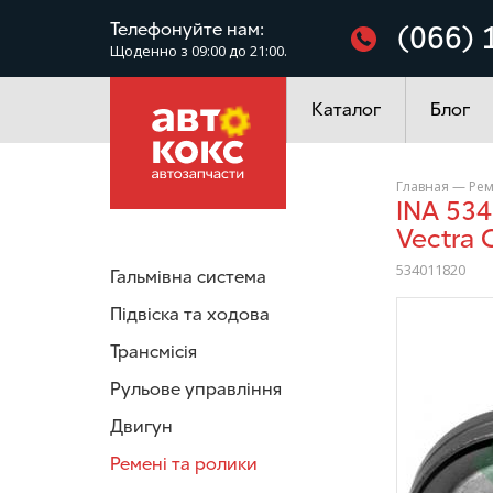
Фільтри
Телефонуйте нам:
(066) 
Щоденно з 09:00 до 21:00.
Електроустаткування
Каталог
Блог
Главная
—
Рем
INA 534011820 Натягувач поліклинового ременя Opel Astra
Vectra
534011820
Гальмівна система
Підвіска та ходова
/>
Трансмісія
Рульове управління
Двигун
Ремені та ролики