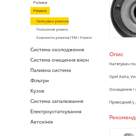
Ролики
Ремені
Натягувачі ременів
Поліклінові ремені
Комплекти ременів ГРМ / Ремені
Система охолодження
Опис
Система очищення вікон
Натягувач по
Паливна система
Opel Astra, Ve
Фільтри
Оснащення / 
Кузов
Система запалювання
Приводний у 
Електроустаткування
Рекоменд
Автохімія