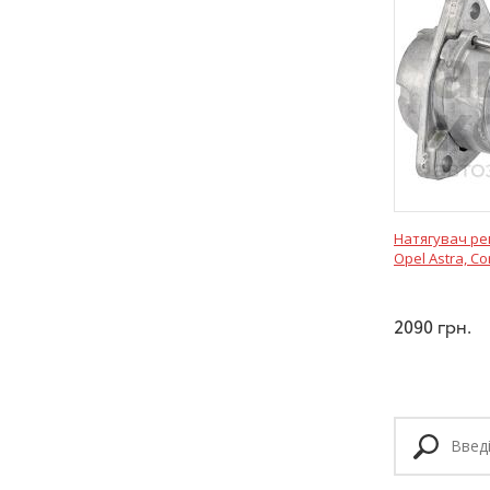
Натягувач ре
Opel Astra, Co
2090
грн.