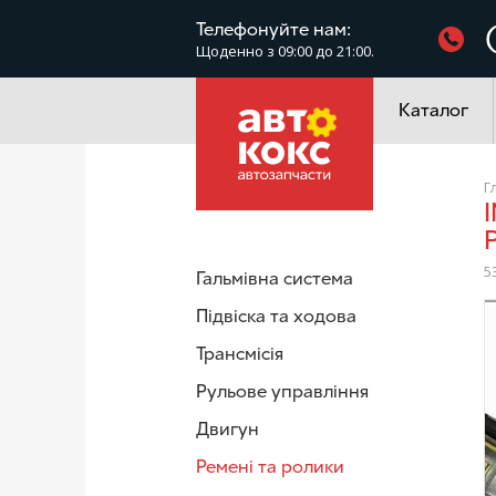
Фільтри
Телефонуйте нам:
Щоденно з 09:00 до 21:00.
Електроустатк
Каталог
Г
INA 534042210 Натягувач поліклинового ременя VW Golf
5
Гальмівна система
Підвіска та ходова
/
Трансмісія
Рульове управління
Двигун
Ремені та ролики