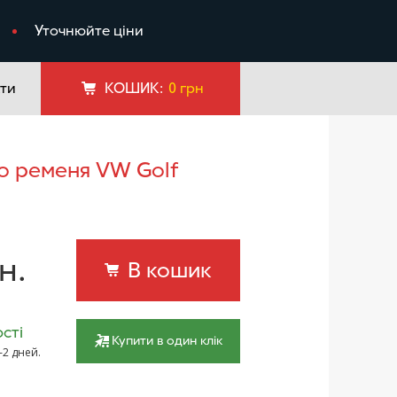
я
Уточнюйте ціни
ти
КОШИК:
0
грн
н.
В кошик
сті
Купити в один клік
–2 дней.