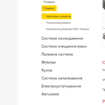
Ролики
Ремені
Натягувачі ременів
Поліклінові ремені
Комплекти ременів ГРМ / Ремені
Система охолодження
Система очищення вікон
/
Паливна система
Фільтри
Кузов
Н
Система запалювання
V
Електроустаткування
П
Автохімія
Р