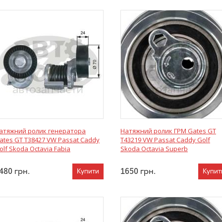
атяжний ролик генератора
Натяжний ролик ГРМ Gates GT
ates GT T38427 VW Passat Caddy
T43219 VW Passat Caddy Golf
olf Skoda Octavia Fabia
Skoda Octavia Superb
480
грн.
1650
грн.
Купити
Купит