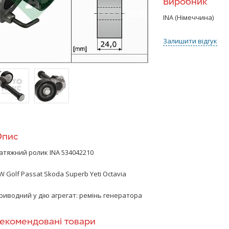
Виробник
INA (Німеччина)
Залишити відгук
>
/>
Опис
атяжний ролик INA 534042210
W Golf
Passat Skoda Superb Yeti Octavia
риводний у дію агрегат: ремінь генератора
екомендовані товари