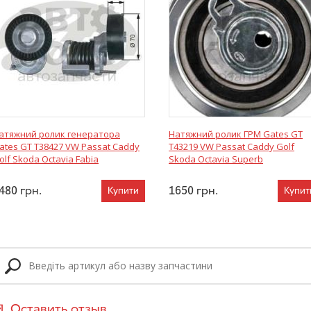
атяжний ролик генератора
Натяжний ролик ГРМ Gates GT
ates GT T38427 VW Passat Caddy
T43219 VW Passat Caddy Golf
olf Skoda Octavia Fabia
Skoda Octavia Superb
480
грн.
1650
грн.
Купити
Купит
Оставить отзыв