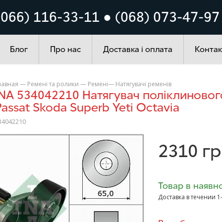
Кузов
Система запалюванн
(066) 116-33-11 ● (068) 073-47-97
ування
Автохімія
Блог
Про нас
Доставка і оплата
Контак
лавная
—
Ремені та ролики
—
Ремені
—
Натягувачі ременів
Passat Skoda Superb Yeti Octavia
34042210
>
2310
гр
Товар в наявно
Доставка в течении 1