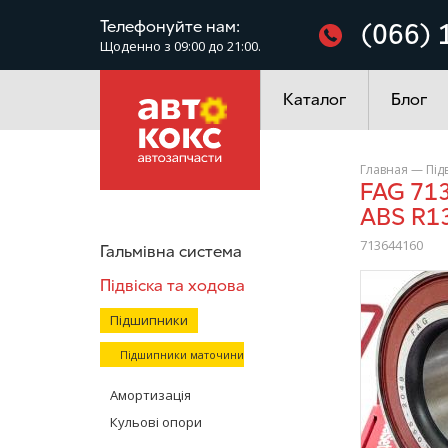
Фільтри
Телефонуйте нам:
(066) 
Щоденно з 09:00 до 21:00.
Електроустаткування
Каталог
Блог
Главная
—
Під
FAG 713644160 Підшипник передньої маточини кульковий (без
ABS R13
713644160
Гальмівна система
Підвіска та ходова
/>
Підшипники
Підшипники маточини
Амортизація
Кульові опори