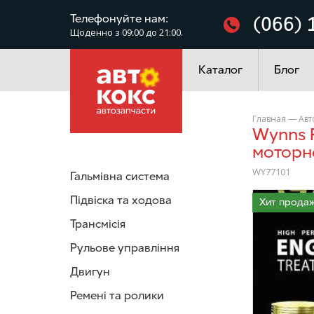
Фільтри
Телефонуйте нам:
(066) 
Щоденно з 09:00 до 21:00.
Електроустаткування
Каталог
Блог
Главная
—
Авт
Wynns FORMULA GOLD/ENGINE TREATMENT Присадка в
моторн
WY77101
Гальмівна система
/>
Підвіска та ходова
Хит продаж
Трансмісія
Рульове управління
Двигун
Ремені та ролики