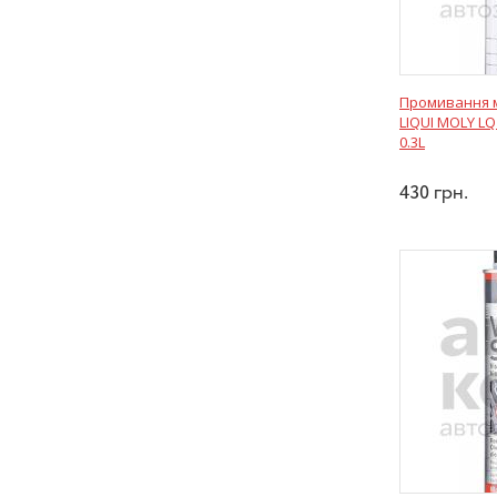
Промивання м
LIQUI MOLY L
0.3L
430
грн.