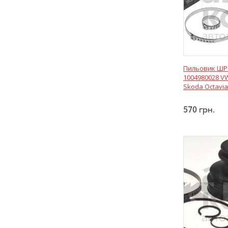
Пильовик ШР
1004980028 VW
Skoda Octavia
570
грн.