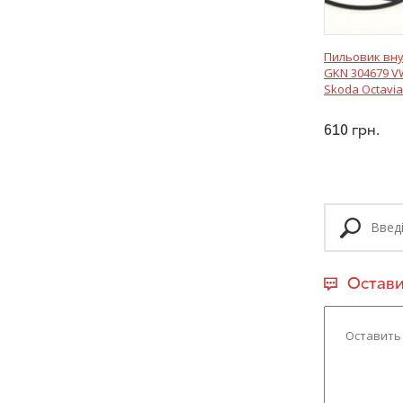
Пильовик вн
GKN 304679 VW
Skoda Octavia
610
грн.
Остави