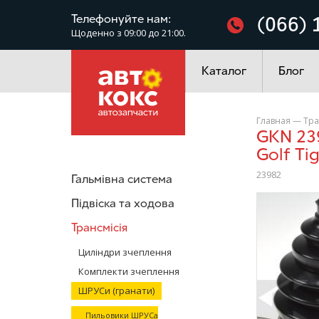
Фільтри
Телефонуйте нам:
(066) 
Щоденно з 09:00 до 21:00.
Електроустаткування
Каталог
Блог
Главная
—
Тра
GKN 23982 Пильовик зовнішнього ШРУСа VW Passat Caddy
Golf Ti
23982
Гальмівна система
Підвіска та ходова
/>
Трансмісія
Циліндри зчеплення
Комплекти зчеплення
ШРУСи (гранати)
Пильовики ШРУСа