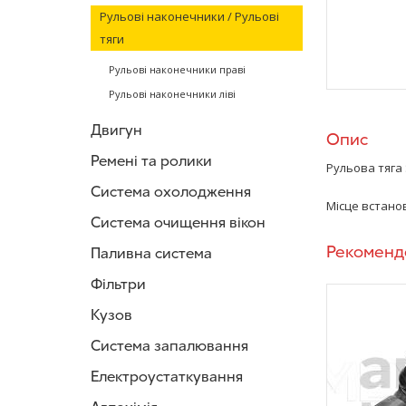
Рульові наконечники / Рульові
тяги
Рульові наконечники праві
Рульові наконечники ліві
Двигун
Опис
Ремені та ролики
Рульова тяга
Система охолодження
Місце встанов
Система очищення вікон
Рекоменд
Паливна система
Фільтри
Кузов
Система запалювання
Електроустаткування