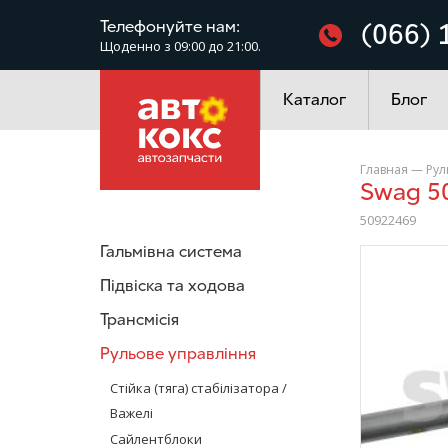
Фільтри
Телефонуйте нам:
(066) 
Щоденно з 09:00 до 21:00.
Електроустаткування
Каталог
Блог
Главная
—
Рул
Swag 5
50922469
Гальмівна система
/>
Підвіска та ходова
Трансмісія
Рульове управління
Стійка (тяга) стабілізатора /
Важелі
Сайлентблоки