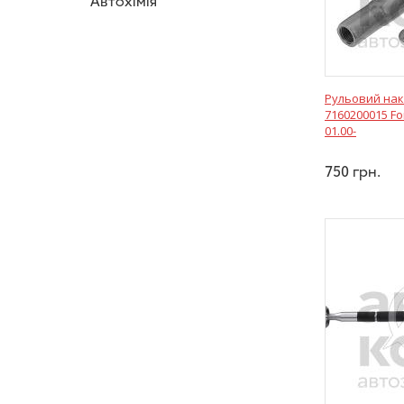
Автохімія
Рульовий нак
7160200015 For
01.00-
750
грн.