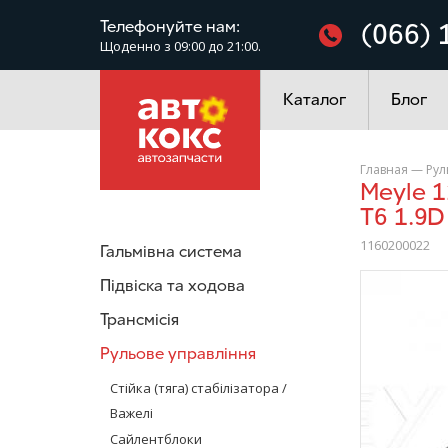
Фільтри
Телефонуйте нам:
(066) 
Щоденно з 09:00 до 21:00.
Електроустаткування
Каталог
Блог
Главная
—
Рул
Meyle 1160200022 Рульовий наконечник лівий VW Transporter
T6 1.9D
1160200022
Гальмівна система
Підвіска та ходова
/>
Трансмісія
Рульове управління
Стійка (тяга) стабілізатора /
Важелі
Сайлентблоки