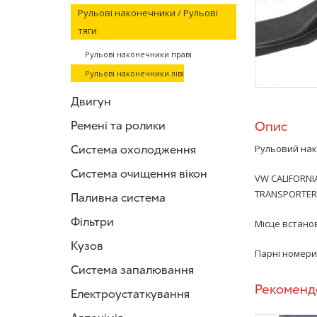
Рульові наконечники / Рульові
тяги
Рульові наконечники праві
Рульові наконечники ліві
Двигун
Ремені та ролики
Опис
Система охолодження
Рульовий нак
Система очищення вікон
VW CALIFORNIA
TRANSPORTER T6
Паливна система
Фільтри
Місце встанов
Кузов
Парні номери 
Система запалювання
Рекоменд
Електроустаткування