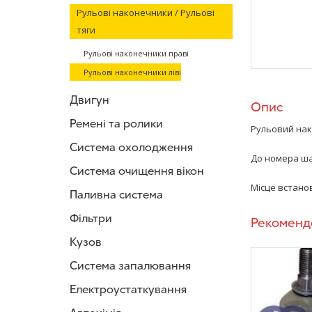
Рульові наконечники / Рульові
тяги
Рульові наконечники праві
Рульові наконечники ліві
Двигун
Опис
Ремені та ролики
Рульовий нак
Система охолодження
До номера ша
Система очищення вікон
Місце встанов
Паливна система
Фільтри
Рекоменд
Кузов
Система запалювання
Електроустаткування