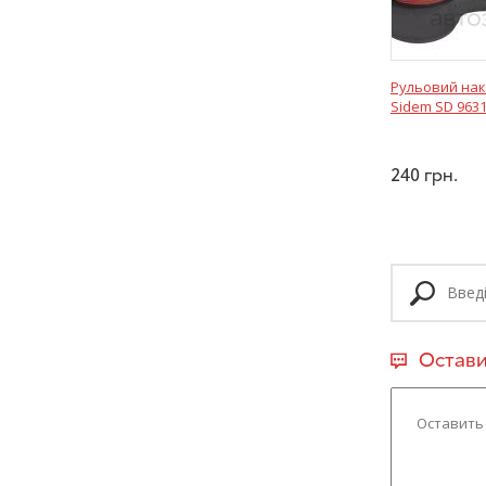
Рульовий нак
Sidem SD 963
240
грн.
Остави