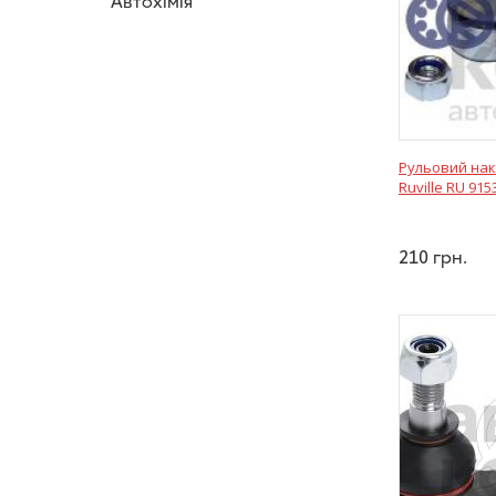
Автохімія
Рульовий нак
Ruville RU 91
210
грн.