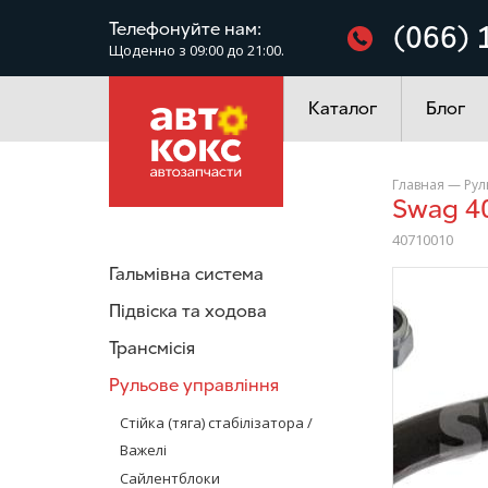
Фільтри
Телефонуйте нам:
(066) 
Щоденно з 09:00 до 21:00.
Електроустаткування
Каталог
Блог
Главная
—
Рул
Swag 
40710010
Гальмівна система
/>
Підвіска та ходова
Трансмісія
Рульове управління
Стійка (тяга) стабілізатора /
Важелі
Сайлентблоки