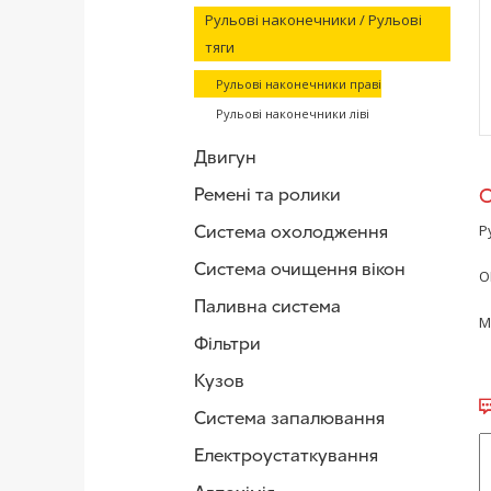
Рульові наконечники / Рульові
тяги
Рульові наконечники праві
Рульові наконечники ліві
Двигун
Ремені та ролики
Система охолодження
Р
Система очищення вікон
O
Паливна система
М
Фільтри
Кузов
Система запалювання
Електроустаткування