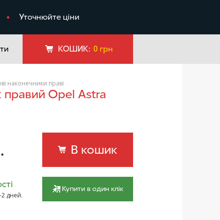
я
Уточнюйте ціни
ти
КОШИК:
0
грн
ові наконечники праві
.
В кошик
сті
Купити в один клік
–2 дней.