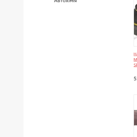
Автохімія
Н
M
S
5