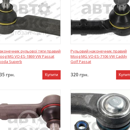
аконечник рульової тяги правий
Рульовий наконечник правий
oog MG VO-ES-1869 VW Passat
Moog MG VO-ES-7106 VW Caddy
koda Superb
Golf Passat
35
грн.
320
грн.
Купити
Купит