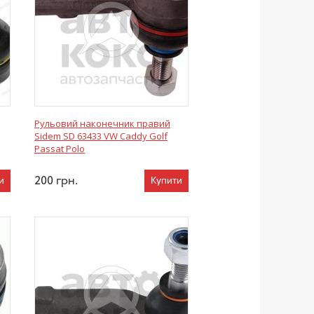
Рульовий наконечник правий
Sidem SD 63433 VW Caddy Golf
Passat Polo
200
грн.
и
Купити