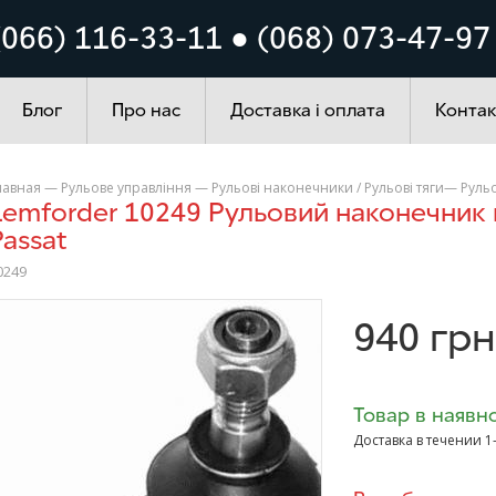
Кузов
Система запалюванн
(066) 116-33-11 ● (068) 073-47-97
ування
Автохімія
Блог
Про нас
Доставка і оплата
Контак
лавная
—
Рульове управління
—
Рульові наконечники / Рульові тяги
—
Руль
addy Golf
Passat
0249
>
940
грн
Товар в наявно
Доставка в течении 1