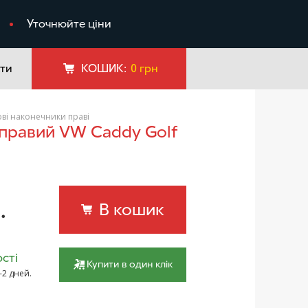
я
Уточнюйте ціни
ти
КОШИК:
0
грн
ові наконечники праві
.
В кошик
сті
Купити в один клік
–2 дней.