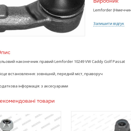
Виробник
Lemforder (Німеччи
Залишити відгук
Опис
ульовий наконечник правий
Lemforder
10249
VW Caddy
Golf Passat
ісце встановлення: зовнішній, передній міст, праворуч
одаткова інформація: з аксесуарами
екомендовані товари