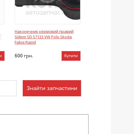
Наконечник кермовий правий
f
Sidem SD 57133 VW Polo Skoda
Fabia Rapid
600
грн.
и
Купити
Знайти запчастини