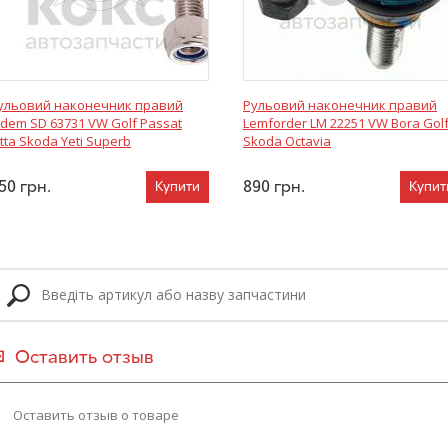
ульовий наконечник правий
Рульовий наконечник правий
idem SD 63731 VW Golf Passat
Lemforder LM 22251 VW Bora Gol
etta Skoda Yeti Superb
Skoda Octavia
50
грн.
890
грн.
Купити
Купит
Оставить отзыв