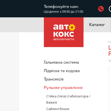
Фільтри
Телефонуйте нам:
Щоденно з 09:00 до 21:00.
Електроустатк
Каталог
Г
Lemforder 10249 Рульовий наконечник правий VW C
1
Гальмівна система
Підвіска та ходова
/
Трансмісія
Рульове управління
Стійка (тяга) стабілізатора /
Важелі
Сайлентблоки