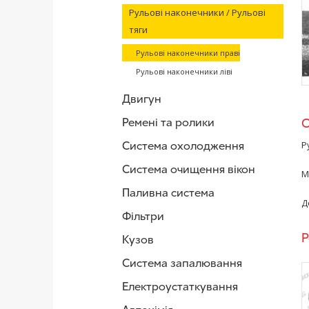
Рульові наконечники / Рульові
тяги
Рульові наконечники праві
Рульові наконечники ліві
Двигун
Ремені та ролики
Система охолодження
Р
Система очищення вікон
М
Паливна система
Д
Фільтри
Р
Кузов
Система запалювання
Електроустаткування