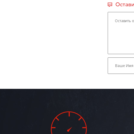
Остави