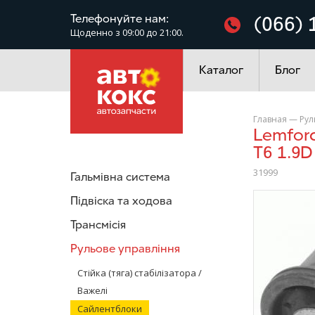
Фільтри
Телефонуйте нам:
(066) 
Щоденно з 09:00 до 21:00.
Електроустаткування
Каталог
Блог
Главная
—
Рул
Lemforder 31999 Сайлентблок заднього важеля VW Transporter
T6 1.9D
31999
Гальмівна система
/>
Підвіска та ходова
Трансмісія
Рульове управління
Стійка (тяга) стабілізатора /
Важелі
Сайлентблоки