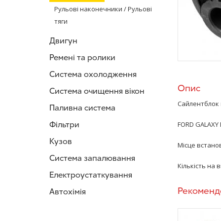
Рульові наконечники / Рульові
тяги
Двигун
Ремені та ролики
Система охолодження
Опис
Система очищення вікон
Сайлентблок
Паливна система
Фільтри
FORD GALAXY II
Кузов
Місце встанов
Система запалювання
Кількість на ві
Електроустаткування
Рекоменд
Автохімія