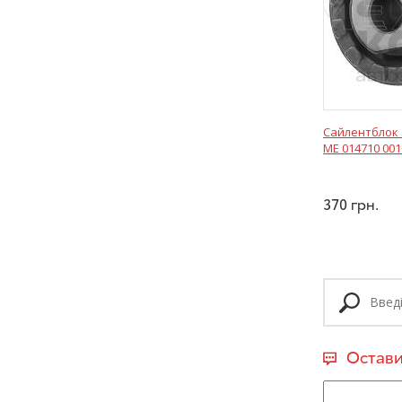
Сайлентблок 
ME 014710 00
370
грн.
Остави