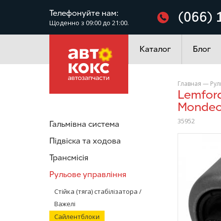
Фільтри
Телефонуйте нам:
(066) 
Щоденно з 09:00 до 21:00.
Електроустаткування
Каталог
Блог
Главная
—
Рул
Lemforder 35952 Сайлентблок переднього важеля Ford
Mondeo
35952
Гальмівна система
/>
Підвіска та ходова
Трансмісія
Рульове управління
Стійка (тяга) стабілізатора /
Важелі
Сайлентблоки