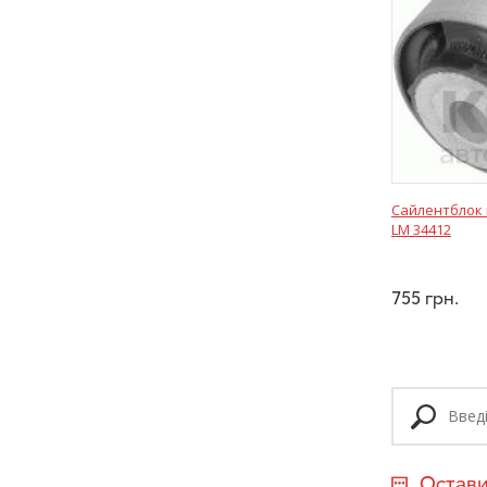
Сайлентблок 
LM 34412
755
грн.
Остави