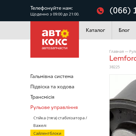
Фільтри
Телефонуйте нам:
(066) 
Щоденно з 09:00 до 21:00.
Електроустаткування
Каталог
Блог
Главная
—
Рул
Lemfor
38225
Гальмівна система
/>
Підвіска та ходова
Трансмісія
Рульове управління
Стійка (тяга) стабілізатора /
Важелі
Сайлентблоки