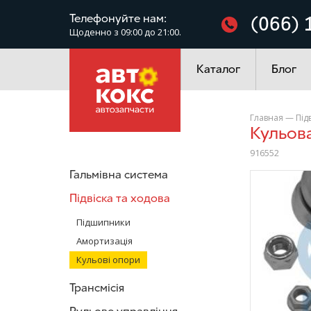
Фільтри
Телефонуйте нам:
(066) 
Щоденно з 09:00 до 21:00.
Електроустаткування
Каталог
Блог
Главная
—
Під
Кульов
916552
Гальмівна система
/>
Підвіска та ходова
Підшипники
Амортизація
Кульові опори
Трансмісія