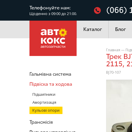
Фільтри
Телефонуйте нам:
(066) 
Щоденно з 09:00 до 21:00.
Електроустаткування
Каталог
Блог
Главная
—
Під
Трек BJ70-107 Опора кульова 2108, 2109, 21099, 2113, 2114,
2115, 2
BJ70-107
Гальмівна система
/>
Підвіска та ходова
Підшипники
Амортизація
Кульові опори
Трансмісія