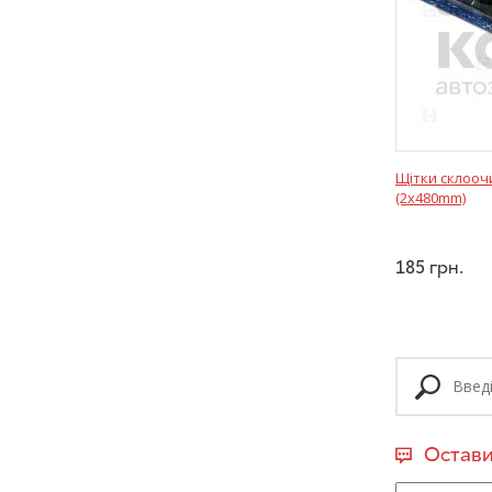
Щітки склооч
(2x480mm)
185
грн.
Остави