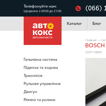
Фільтри
Телефонуйте нам:
(066) 
Щоденно з 09:00 до 21:00.
Електроустаткування
Каталог
Блог
Главная
—
Сис
BOSCH
3397118900
Гальмівна система
/>
Підвіска та ходова
Трансмісія
Рульове управління
Двигун
Ремені та ролики