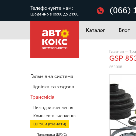
Фільтри
Телефонуйте нам:
(066) 
Щоденно з 09:00 до 21:00.
Електроустаткування
Каталог
Блог
Главная
—
Тра
GSP 8
853008
Гальмівна система
/>
Підвіска та ходова
Трансмісія
Циліндри зчеплення
Комплекти зчеплення
ШРУСи (гранати)
Пильовики ШРУСа