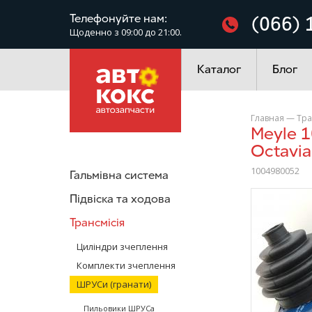
Фільтри
Телефонуйте нам:
(066) 
Щоденно з 09:00 до 21:00.
Електроустаткування
Каталог
Блог
Главная
—
Тра
Meyle 1004980052 ШРУС зовнішній VW Golf Bora Skoda
Octavia
1004980052
Гальмівна система
/>
Підвіска та ходова
Трансмісія
Циліндри зчеплення
Комплекти зчеплення
ШРУСи (гранати)
Пильовики ШРУСа