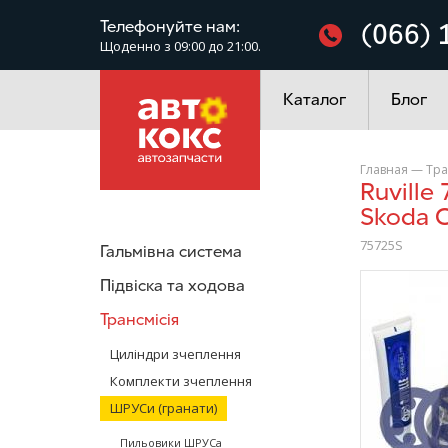
Фільтри
Телефонуйте нам:
(066) 
Щоденно з 09:00 до 21:00.
Електроустаткування
Каталог
Блог
Главная
—
Тра
Ruville 75725S ШРУС зовнішній VW Passat Caddy Golf Tiguan
Skoda O
75725S
Гальмівна система
/>
Підвіска та ходова
Трансмісія
Циліндри зчеплення
Комплекти зчеплення
ШРУСи (гранати)
Пильовики ШРУСа