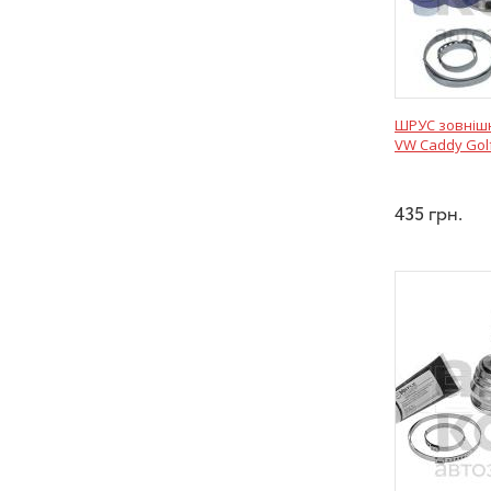
ШРУС зовнішні
VW Caddy Golf
435
грн.