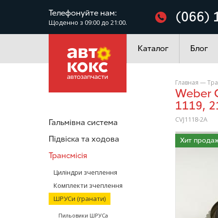
Фільтри
Телефонуйте нам:
(066) 
Щоденно з 09:00 до 21:00.
Електроустаткування
Каталог
Блог
Главная
—
Тра
Weber CVJ1118-2A Зовнішній ШРУС з ABS на ВАЗ 1117, 1118,
1119, 2
CVJ1118-2A
Гальмівна система
/>
Підвіска та ходова
Хит продаж
Трансмісія
Циліндри зчеплення
Комплекти зчеплення
ШРУСи (гранати)
Пильовики ШРУСа