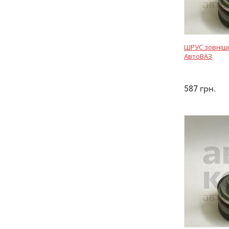
ШРУС зовнішні
АвтоВАЗ
587
грн.