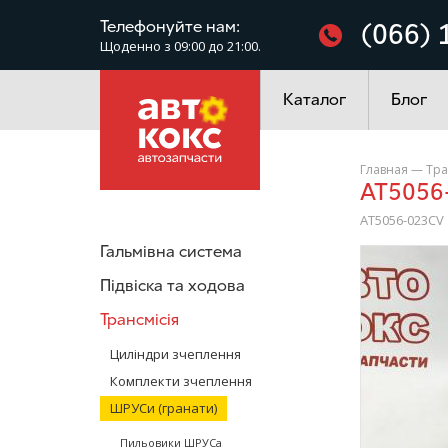
Фільтри
Телефонуйте нам:
(066) 
Щоденно з 09:00 до 21:00.
Електроустаткування
Каталог
Блог
Главная
—
Тра
AT5056
AT5056-023CV
Гальмівна система
/>
Підвіска та ходова
Трансмісія
Циліндри зчеплення
Комплекти зчеплення
ШРУСи (гранати)
Пильовики ШРУСа