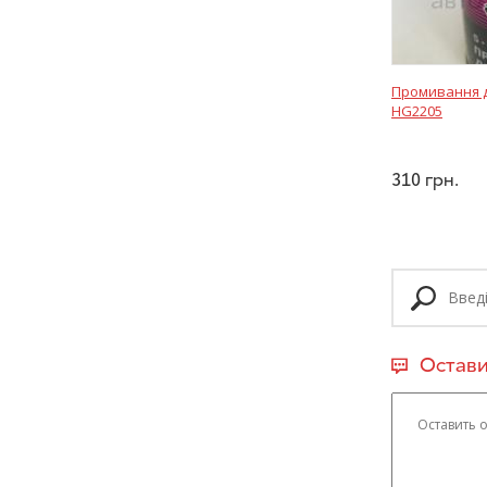
Промивання д
HG2205
310
грн.
Остави