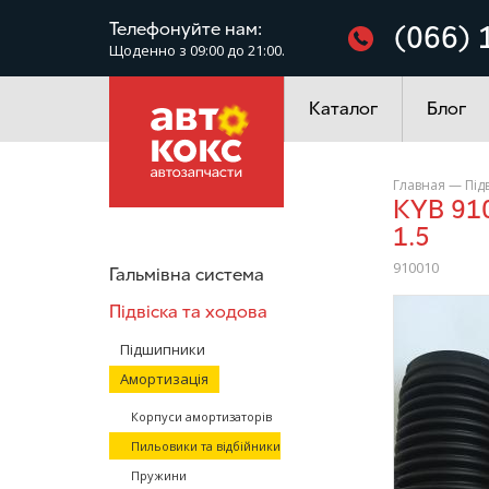
Фільтри
Телефонуйте нам:
(066) 
Щоденно з 09:00 до 21:00.
Електроустаткування
Каталог
Блог
Главная
—
Під
KYB 910010 Захисний комплект амортизатора Chevrolet Aveo
1.5
910010
Гальмівна система
Підвіска та ходова
/>
Підшипники
Амортизація
Корпуси амортизаторів
Пильовики та відбійники
Пружини