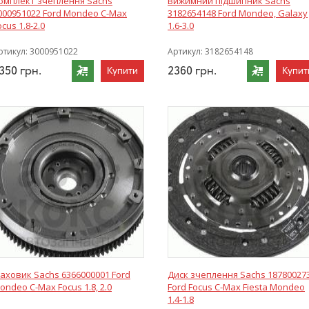
омплект зчеплення Sachs
Вижимний підшипник Sachs
000951022 Ford Mondeo C-Max
3182654148 Ford Mondeo, Galaxy
ocus 1.8-2.0
1.6-3.0
ртикул:
3000951022
Артикул:
3182654148
350
грн.
2360
грн.
Купити
Купит
аховик Sachs 6366000001 Ford
Диск зчеплення Sachs 18780027
ondeo C-Max Focus 1.8, 2.0
Ford Focus C-Max Fiesta Mondeo
1.4-1.8