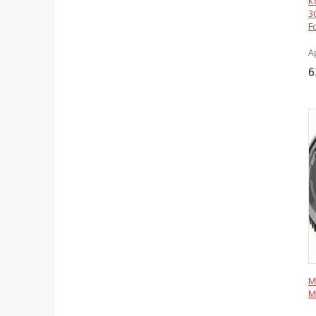
К
3
F
А
6
М
M