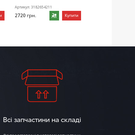
Артикул:
3182654211
2720
грн.
и
Купити
Всі запчастини на складі