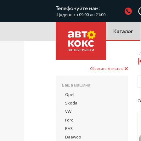
Фільтри
Телефонуйте нам:
Щоденно з 09:00 до 21:00.
Електроустатк
Каталог
Г
Сбросить фильтры
Ваша машина
Opel
С
Skoda
VW
Ford
ВАЗ
Daewoo