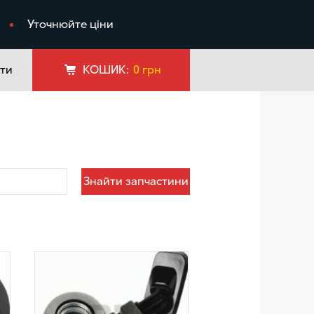
я
Уточнюйте ціни
ти
КОШИК:
0
грн
Знайти запчастини