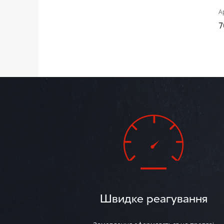
А
7
Швидке реагування