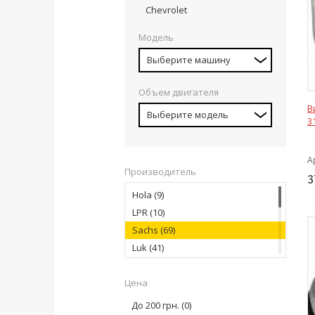
Chevrolet
Модель
Выберите машину
Объем двигателя
В
Выберите модель
3
А
Производитель
3
Hola
(9)
LPR
(10)
Sachs
(69)
Luk
(41)
Valeo PHC
(5)
Цена
MEYLE
(1)
Sachs
(5)
До 200 грн.
(0)