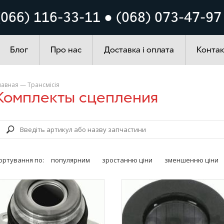
Кузов
Система запалюванн
(066) 116-33-11 ● (068) 073-47-97
ування
Автохімія
Блог
Про нас
Доставка і оплата
Контак
лавная
—
Трансмісія
Комплекты сцепления
ортування по:
популярним
зростанню ціни
зменшенню ціни