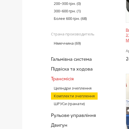
BLUE PRINT
(1)
200−300 грн.
(0)
SKF
(1)
300−600 грн.
(1)
KM GERMANY
(8)
Более 600 грн.
(68)
VALEO
(28)
В
АвтоВАЗ
(2)
Страна производитель
3
Триал-Спорт
(2)
M
Німеччина
(69)
А
2
Гальмівна система
Підвіска та ходова
Трансмісія
Циліндри зчеплення
Комплекти зчеплення
ШРУСи (гранати)
Рульове управління
Двигун