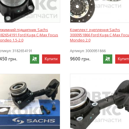
ижимний підшипник Sachs
Комплект зчеплення Sachs
182654191 Ford Kuga C-Max Focus
3000951866 Ford Kuga C-Max Foc
ondeo 1.5-2.0
Mondeo 2.0
ртикул:
3182654191
Артикул:
3000951866
450
грн.
9600
грн.
Купити
Купит