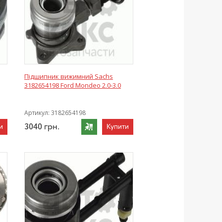
Підшипник вижимний Sachs
3182654198 Ford Mondeo 2.0-3.0
Артикул:
3182654198
3040
грн.
и
Купити