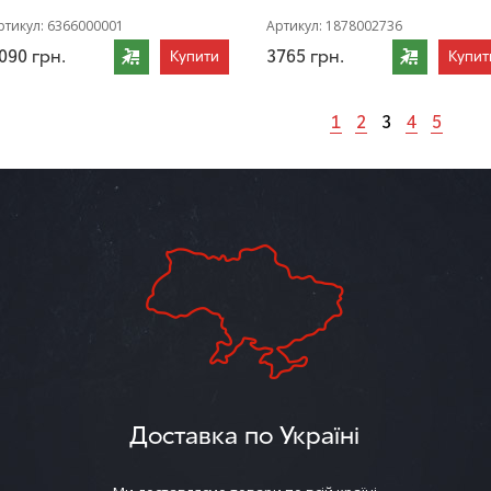
ртикул:
6366000001
Артикул:
1878002736
090
грн.
3765
грн.
Купити
Купит
1
2
3
4
5
Доставка по Україні