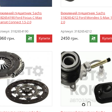
ижимний підшипник Sachs
Вижимний підшипник Sachs
182654190 Ford Focus C-Max
3182654212 Ford Mondeo S-Max 1
ransit Connect 1.5-2.0
2.0
ртикул:
3182654190
Артикул:
3182654212
960
грн.
2450
грн.
Купити
Купит