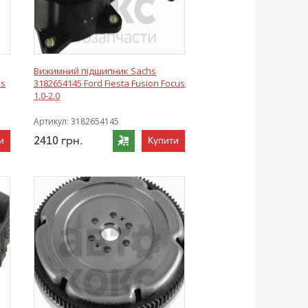
Вижимний підшипник Sachs
us
3182654145 Ford Fiesta Fusion Focus
1.0-2.0
Артикул:
3182654145
2410
грн.
и
Купити