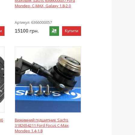
Маховик Sachs 6366000057 Ford
Mondeo, C-MAX, Galaxy 1.8-2.0
Артикул:
6366000057
15100
грн.
и
Купити
36
Вижимний підшипник Sachs
3182654211 Ford Focus C-Max
Mondeo 1.4-1.8