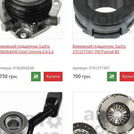
ижимний підшипник Sachs
Вижимний підшипник Sachs
182654206 Opel Omega 2.0-3.2
3151271937 VW Passat B5
ртикул:
3182654206
Артикул:
3151271937
750
грн.
700
грн.
Купити
Купит