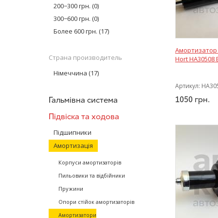
Monroe
(11)
200−300 грн.
(0)
Hort
(17)
300−600 грн.
(0)
AT
(1)
Более 600 грн.
(17)
MEYLE
(17)
Амортизатор 
Sachs
(5)
Страна производитель
Hort HA30508 
Bilstein
(22)
Німеччина
(17)
Glober
(2)
Артикул:
HA30
Magnum Technology
(5)
1050
грн.
Гальмівна система
SATO tech
(21)
KOREASTAR
(1)
Підвіска та ходова
Optimal
(5)
Підшипники
Амортизація
Корпуси амортизаторів
Пильовики та відбійники
Пружини
Опори стійок амортизаторів
Амортизатори