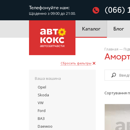
Фільтри
Телефонуйте нам:
(066) 
Щоденно з 09:00 до 21:00.
Електроустаткування
Каталог
Блог
Главная
—
Під
Амор
Сбросить фильтры
Ваша машина
Opel
Сортування п
Skoda
VW
Ford
ВАЗ
Daewoo