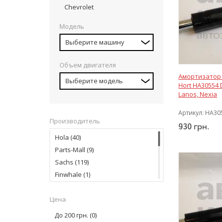
Chevrolet
Модель
Выберите машину
Объем двигателя
Амортизатор 
Выберите модель
Hort HA30554
Lanos, Nexia
Артикул:
HA30
Производитель
930
грн.
Hola
(40)
Parts-Mall
(9)
Sachs
(119)
Finwhale
(1)
Magneti Marelli
(8)
Цена
TRW
(2)
KYB Industry
(100)
До 200 грн.
(0)